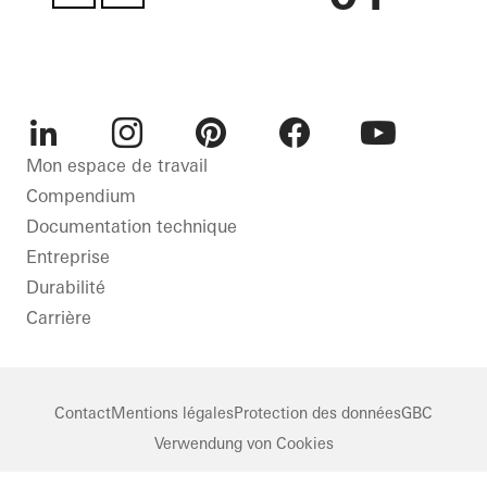
LinkedIn
Instagram
Pinterest
Facebook
Youtube
Mon espace de travail
Compendium
Documentation technique
Entreprise
Durabilité
Carrière
Contact
Mentions légales
Protection des données
GBC
Verwendung von Cookies