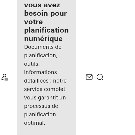
inscrit
vous avez
besoin pour
Découvrez
votre
Mon
Espace de
planification
travail
numérique
Documents de
planification,
outils,
informations
détaillées : notre
service complet
vous garantit un
processus de
planification
optimal.