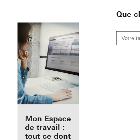
To the main content
Que c
Avantages pour
Mon Espace
vous en tant
de travail :
qu'architecte
tout ce dont