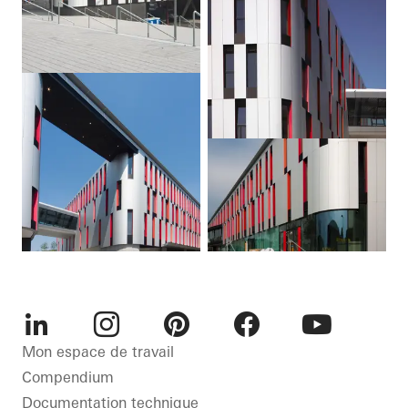
LinkedIn
Instagram
Pinterest
Facebook
Youtube
Mon espace de travail
Compendium
Documentation technique