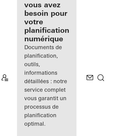
inscrit
vous avez
besoin pour
Découvrez
votre
Mon
Espace de
planification
travail
numérique
Documents de
planification,
outils,
informations
détaillées : notre
service complet
vous garantit un
processus de
planification
optimal.