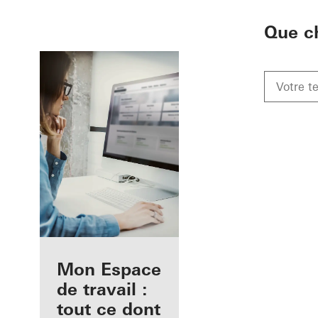
To the main content
Que c
Avantages pour
Mon Espace
vous en tant
de travail :
qu'architecte
tout ce dont