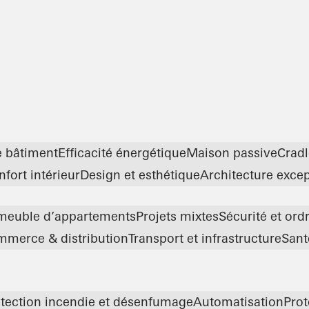
e bâtiment
Efficacité énergétique
Maison passive
Cradl
fort intérieur
Design et esthétique
Architecture excep
meuble d’appartements
Projets mixtes
Sécurité et ord
merce & distribution
Transport et infrastructure
Sant
tection incendie et désenfumage
Automatisation
Prot