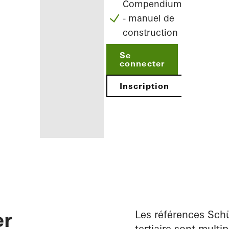
Compendium
- manuel de
construction
Se
connecter
Inscription
Avantages
pour vous en
tant
er
qu'architecte
Les références Schü
tertiaire sont multi