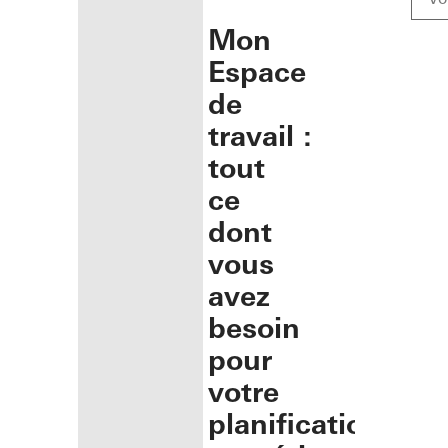
Mon
Espace
de
travail :
tout
ce
dont
vous
avez
besoin
pour
votre
planification