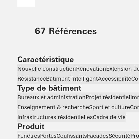
67 Références
Caractéristique
Nouvelle construction
Rénovation
Extension d
Résistance
Bâtiment intelligent
Accessibilité
Con
Type de bâtiment
Bureaux et administration
Projet résidentiel
Im
Enseignement & recherche
Sport et culture
Com
Infrastructures résidentielles
Cadre de vie
Produit
Fenêtres
Portes
Coulissants
Façades
Sécurité
Pro