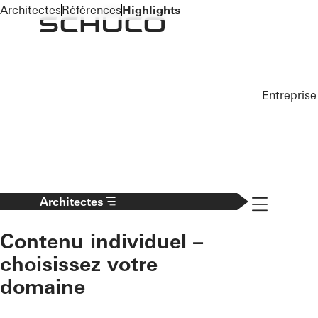
To the main content
Architectes
Références
Highlights
Entreprise
Navigation 
Architectes
Contenu individuel –
choisissez votre
domaine