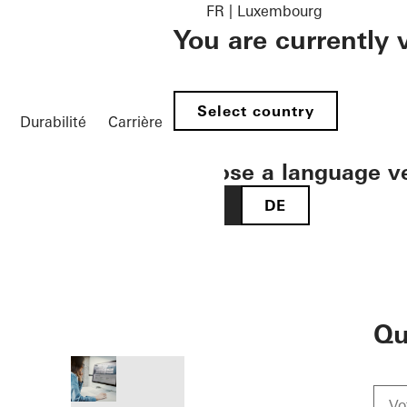
FR | Luxembourg
You are currently
Select country
Durabilité
Carrière
Choose a language v
FR
DE
öffnen
Qu