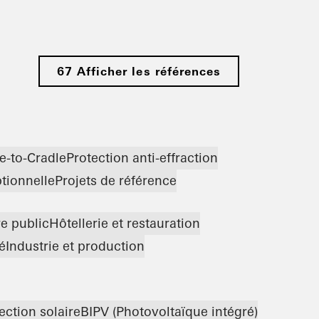
67 Afficher les références
e-to-Cradle
Protection anti-effraction
tionnelle
Projets de référence
re public
Hôtellerie et restauration
é
Industrie et production
ection solaire
BIPV (Photovoltaïque intégré)