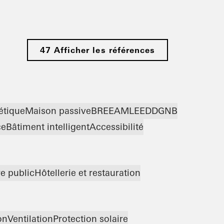
47 Afficher les références
étique
Maison passive
BREEAM
LEED
DGNB
ce
Bâtiment intelligent
Accessibilité
re public
Hôtellerie et restauration
on
Ventilation
Protection solaire