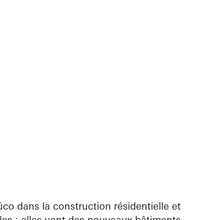
co dans la construction résidentielle et
ples : elles vont des nouveaux bâtiments