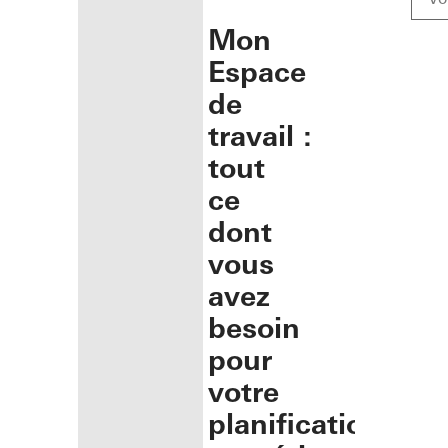
Mon
Espace
de
travail :
tout
ce
dont
vous
avez
besoin
pour
votre
planification