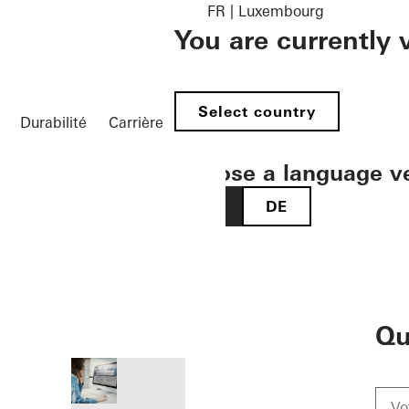
FR | Luxembourg
You are currently
Select country
Durabilité
Carrière
Choose a language v
FR
DE
öffnen
Qu