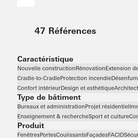
47 Références
Caractéristique
Nouvelle construction
Rénovation
Extension d
Cradle-to-Cradle
Protection incendie
Désenfum
Confort intérieur
Design et esthétique
Architec
Type de bâtiment
Bureaux et administration
Projet résidentiel
Im
Enseignement & recherche
Sport et culture
Com
Produit
Fenêtres
Portes
Coulissants
Façades
FACID
Sécur