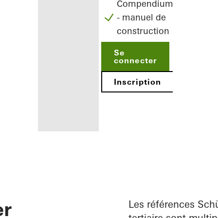
Compendium
- manuel de
construction
Se
connecter
Inscription
Avantages
pour vous en
tant
er
qu'architecte
Les références Schü
tertiaire sont multi