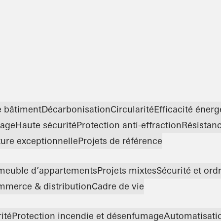
e bâtiment
Décarbonisation
Circularité
Efficacité énerg
age
Haute sécurité
Protection anti-effraction
Résistan
ture exceptionnelle
Projets de référence
meuble d’appartements
Projets mixtes
Sécurité et ord
merce & distribution
Cadre de vie
ité
Protection incendie et désenfumage
Automatisati