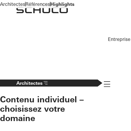
To the main content
Architectes
Références
Highlights
Entreprise
Navigation 
Architectes
Contenu individuel –
choisissez votre
domaine