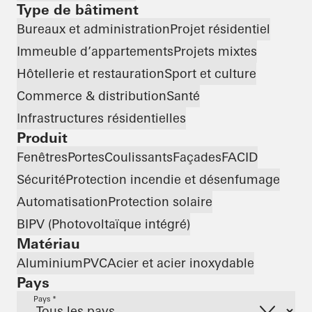
Type de bâtiment
Bureaux et administration
Projet résidentiel
Immeuble d’appartements
Projets mixtes
Hôtellerie et restauration
Sport et culture
Commerce & distribution
Santé
Infrastructures résidentielles
Produit
Fenêtres
Portes
Coulissants
Façades
FACID
Sécurité
Protection incendie et désenfumage
Automatisation
Protection solaire
BIPV (Photovoltaïque intégré)
Matériau
Aluminium
PVC
Acier et acier inoxydable
Pays
Pays *