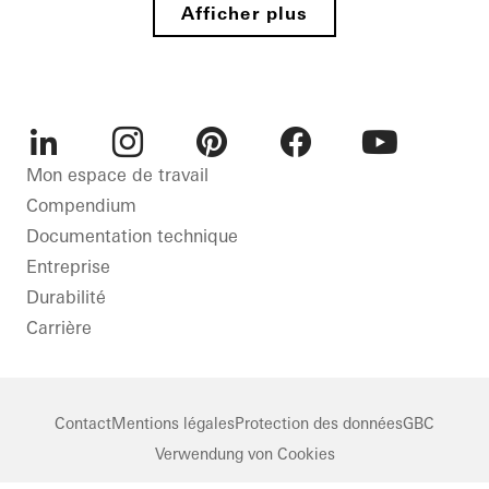
Afficher plus
Protection
incendie
Désenfumage
Design et
esthétique
LinkedIn
Instagram
Pinterest
Facebook
Youtube
Mon espace de travail
Projets
Compendium
de
Documentation technique
référence
Entreprise
Fenêtres
Durabilité
Façades
Carrière
Coulissants
Norway
Contact
Mentions légales
Protection des données
GBC
Verwendung von Cookies