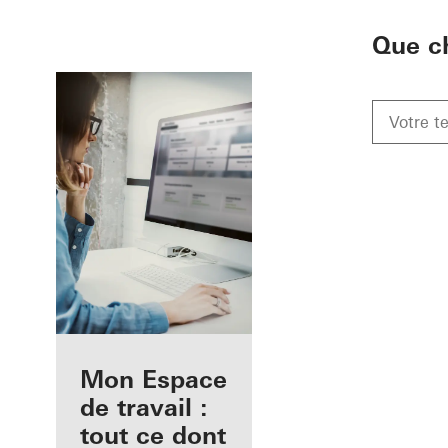
To the main content
Que c
Avantages pour
Mon Espace
vous en tant
de travail :
qu'architecte
tout ce dont