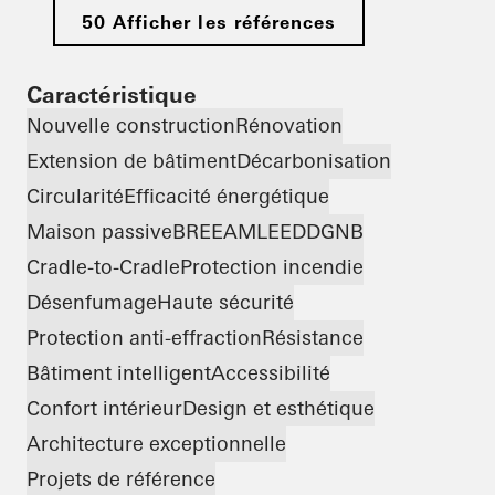
50 Afficher les références
Caractéristique
Nouvelle construction
Rénovation
Extension de bâtiment
Décarbonisation
Circularité
Efficacité énergétique
Maison passive
BREEAM
LEED
DGNB
Cradle-to-Cradle
Protection incendie
Désenfumage
Haute sécurité
Protection anti-effraction
Résistance
Bâtiment intelligent
Accessibilité
Confort intérieur
Design et esthétique
Architecture exceptionnelle
Projets de référence