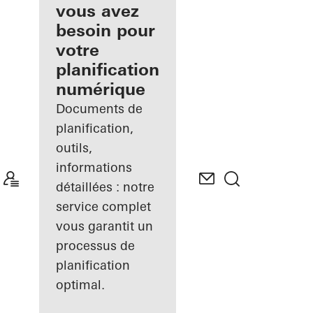
inscrit
vous avez
besoin pour
Découvrez
votre
Mon
Espace de
planification
travail
numérique
Documents de
planification,
outils,
informations
détaillées : notre
service complet
vous garantit un
processus de
planification
optimal.