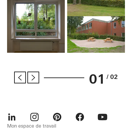
01
/ 02
LinkedIn
Instagram
Pinterest
Facebook
Youtube
Mon espace de travail