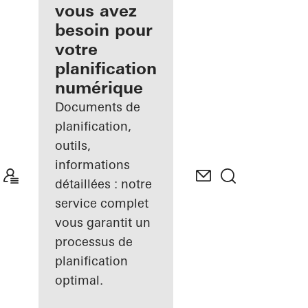
inscrit
vous avez
besoin pour
Découvrez
votre
Mon
Espace de
planification
travail
numérique
Documents de
planification,
outils,
informations
détaillées : notre
service complet
vous garantit un
processus de
planification
optimal.