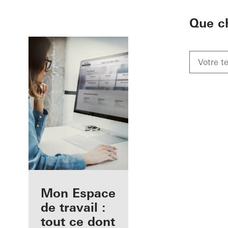
To the main content
Que c
Avantages pour
Mon Espace
vous en tant
de travail :
qu'architecte
tout ce dont