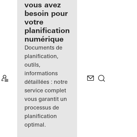
inscrit
vous avez
besoin pour
Découvrez
votre
Mon
Espace de
planification
travail
numérique
Documents de
planification,
outils,
informations
détaillées : notre
service complet
vous garantit un
processus de
planification
optimal.