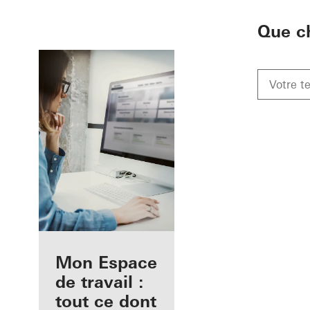
To the main content
Que c
Avantages pour
Mon Espace
vous en tant
de travail :
qu'architecte
tout ce dont