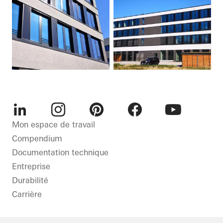
LinkedIn
Instagram
Pinterest
Facebook
Youtube
Mon espace de travail
Compendium
Documentation technique
Entreprise
Durabilité
Carrière