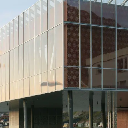
inscrit
Découvrez
Mon
Espace de
travail