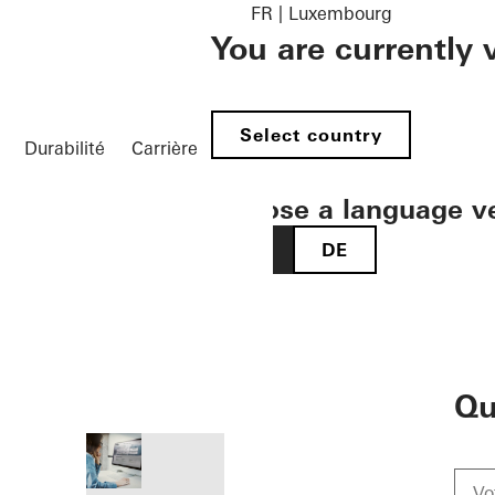
FR | Luxembourg
You are currently
Select country
Durabilité
Carrière
Choose a language v
FR
DE
öffnen
Qu