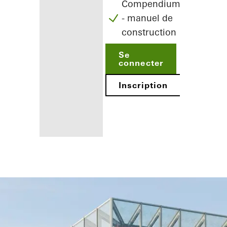
Compendium
- manuel de
construction
Se
connecter
Inscription
Avantages
pour vous en
tant
qu'architecte