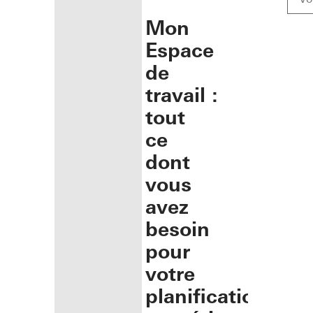
Mon
Espace
de
travail :
tout
ce
dont
vous
avez
besoin
pour
votre
planification