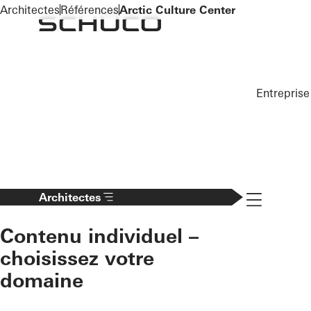
To the main content
Architectes
Références
Arctic Culture Center
Entreprise
Navigation 
Architectes
Contenu individuel –
choisissez votre
domaine