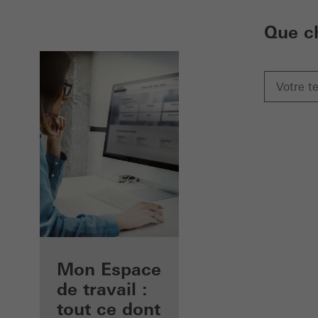
Que c
Avantages pour
Mon Espace
vous en tant
de travail :
qu'architecte
tout ce dont