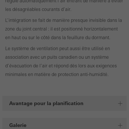
régule automatiquement l’air entrant de manière à éviter
Marketing / Cookies de tiers
Les cookies marketing sont utilisés par des tiers pour afficher des
les désagréables courants d’air.
publicités personnalisées et attrayantes pour les utilisateurs
L’intégration se fait de manière presque invisible dans la
individuels. Pour ce faire, ils suivent les visiteurs sur les sites web.
zone du joint central : il est positionné horizontalement
Cela implique également l´utilisation de services de tiers qui sont
en haut ou sur le côté dans la feuillure du dormant.
responsables de la fourniture de leurs propres services.
Le système de ventilation peut aussi être utilisé en
association avec un puits canadien ou un système
Sauvegarder
d’évacuation de l’air et répond dès lors aux exigences
minimales en matière de protection anti-humidité.
Avantage pour la planification
Galerie