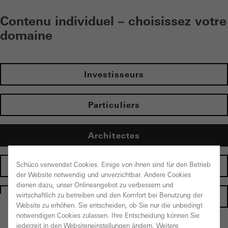
Contenu individuel – choisissez votre
domaine
Investisseurs
Particuliers
Architectes
Schüco verwendet Cookies. Einige von ihnen sind für den Betrieb
Fabricants
der Website notwendig und unverzichtbar. Andere Cookies
dienen dazu, unser Onlineangebot zu verbessern und
wirtschaftlich zu betreiben und den Komfort bei Benutzung der
Homepage
Website zu erhöhen. Sie entscheiden, ob Sie nur die unbedingt
notwendigen Cookies zulassen. Ihre Entscheidung können Sie
jederzeit in den Websiteneinstellungen ändern. Weitere