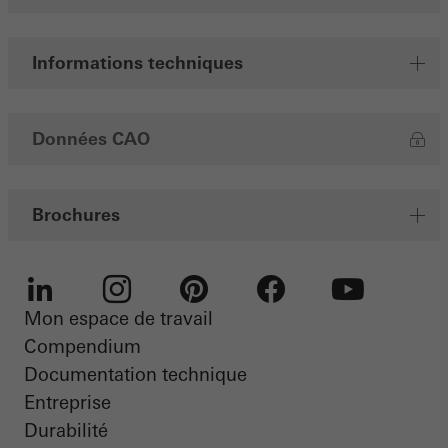
Informations techniques
Données CAO
Brochures
Mon espace de travail
LinkedIn
Instagram
Pinterest
Facebook
Youtube
Compendium
Documentation technique
Entreprise
Durabilité