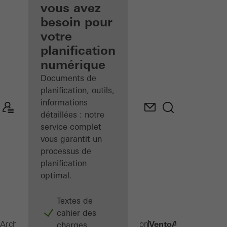
inscrit
vous avez
besoin pour
Découvrez
votre
Mon
Espace de
planification
travail
numérique
Documents de
planification, outils,
informations
détaillées : notre
service complet
vous garantit un
processus de
planification
optimal.
Textes de
cahier des
VentoAir
Architectes
Produits
Systèmes d’aération
charges