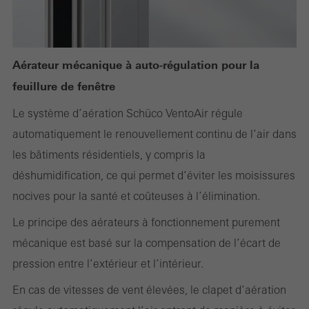
désactivés. Sans ces cookies, certaines parties des pages web
ou des services souhaités ne peuvent pas être mis à disposition.
Aérateur mécanique à auto-régulation pour la
feuillure de fenêtre
Statistiques / Cookies d´analyse
Le système d’aération Schüco VentoAir régule
Ces cookies sont utilisés à des fins statistiques pour analyser l
automatiquement le renouvellement continu de l’air dans
´utilisation du site web et pour optimiser l´offre, par exemple en
les bâtiments résidentiels, y compris la
évaluant les campagnes qui ont été menées. Ces cookies sont
déshumidification, ce qui permet d’éviter les moisissures
utilisés pour améliorer la fonctionnalité du site web et donc l
nocives pour la santé et coûteuses à l’élimination.
´expérience de l´utilisateur. Ils recueillent des informations sur l
Le principe des aérateurs à fonctionnement purement
´utilisation du site web, le nombre de visites, le temps moyen
mécanique est basé sur la compensation de l’écart de
passé sur le site, les pages consultées.
pression entre l’extérieur et l’intérieur.
En cas de vitesses de vent élevées, le clapet d’aération