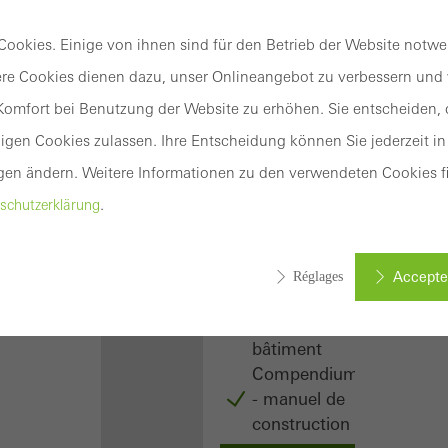
Textes
ookies. Einige von ihnen sind für den Betrieb der Website notw
de
cahier
re Cookies dienen dazu, unser Onlineangebot zu verbessern und w
des
omfort bei Benutzung der Website zu erhöhen. Sie entscheiden, o
charges
gen Cookies zulassen. Ihre Entscheidung können Sie jederzeit in
Données
CAO
gen ändern. Weitere Informationen zu den verwendeten Cookies fi
Objets
.
schutzerklärung
BIM
Fixations
à la
Accepter
Réglages
structure
du
bâtiment
okies requis (essentiels, fonctionnels, indispensables), ne peuvent pas
Compendium
ookies sont techniquement nécessaires au bon fonctionnement d
- manuel de
 peuvent pas être désactivés. Sans ces cookies, certaines parties
construction
ervices souhaités ne peuvent pas être mis à disposition.