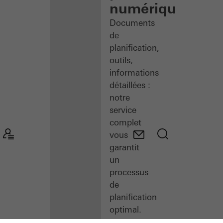
numérique
Documents
de
planification,
outils,
informations
détaillées :
notre
service
complet
vous
garantit
un
processus
de
planification
optimal.