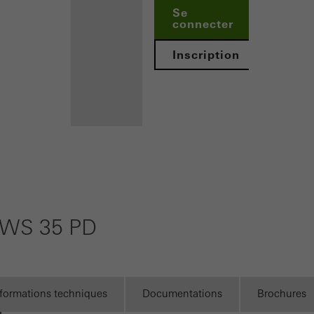
Se
connecter
tiques / Cookies d´analyse
okies sont utilisés à des fins statistiques pour analyser l´utilisati
Inscription
optimiser l´offre, par exemple en évaluant les campagnes qui ont
es sont utilisés pour améliorer la fonctionnalité du site web et don
sateur. Ils recueillent des informations sur l´utilisation du site web
s, le temps moyen passé sur le site, les pages consultées.
Avantages
ing / Cookies de tiers
pour vous en
ookies marketing sont utilisés par des tiers pour afficher des publ
tant
rayantes pour les utilisateurs individuels. Pour ce faire, ils suivent l
FWS 35 PD
qu'architecte
 web. Cela implique également l´utilisation de services de tiers qu
inscrit
fourniture de leurs propres services.
Découvrez
Mon
nformations techniques
Documentations
Brochures
Espace de
Annuler