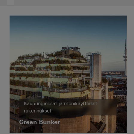
Liikenne ja
Kaupunginosat ja monikäyttöiset
infrastruktuuri
rakennukset
Uudisrakentaminen
Korjausrakentaminen
Ureddplassen
Green Bunker
Kuuluisa
Kuuluisa rakennus
Ikkunat
Ovet