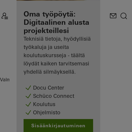
Rekisteröityneen
Oma työpöytä:
valmistajan edut
Digitaalinen alusta
projekteillesi
Tutustu
Omaan
Teknisiä tietoja, hyödyllisiä
työpöytään
työkaluja ja useita
koulutuskursseja - täältä
löydät kaiken tarvitsemasi
yhdellä silmäyksellä.
Valmistajat
Referenssit
Highlights
Docu Center
Schüco Connect
Koulutus
Ohjelmisto
Sisäänkirjautuminen