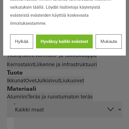
Terveellinen asuminen
vaikutuksin täällä. Löydät lisätietoja käytetyistä
Murto- ja varkaussuojaus
evästeistä evästeiden käyttöä koskevasta
Rakennustyyppi
ilmoituksestamme.
Toimisto ja hallinto
Kaupunginosat ja monikäyttöiset rakennukset
Hylkää
Hyväksy kaikki evästeet
Mukauta
Urheilu ja kulttuuri
Hotellit ja ravintolat
Yksityiskoti
Vähittäis- ja tukkukauppa
Kerrostalot
Liikenne ja infrastruktuuri
Tuote
Ikkunat
Ovet
Julkisivut
Liukuovet
Materiaali
Alumiini
Teräs ja ruostumaton teräs
*