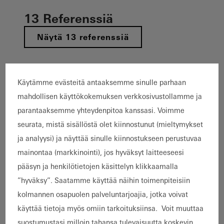
13 Referenssiä
Näytä 13 referenssiä
Kohde
Käytämme evästeitä antaaksemme sinulle parhaan
Hiilidioksidipäästöjen vähentäminen
mahdollisen käyttökokemuksen verkkosivustollamme ja
Cradle-to-Cradle
Esteettömyys
parantaaksemme yhteydenpitoa kanssasi. Voimme
Uudisrakentaminen
Korjausrakentaminen
seurata, mistä sisällöstä olet kiinnostunut (mieltymykset
Rakennuksen laajennus
Energiatehokkuus
ja analyysi) ja näyttää sinulle kiinnostukseen perustuvaa
Suunnittelu ja estetiikka
Paloturvallisuus
mainontaa (markkinointi), jos hyväksyt laitteeseesi
Erinomainen arkkitehtuuri
BREEAM
pääsyn ja henkilötietojen käsittelyn klikkaamalla
Älykäs rakennus
Savusuojaus
”hyväksy”. Saatamme käyttää näihin toimenpiteisiin
kolmannen osapuolen palveluntarjoajia, jotka voivat
Kuuluisa rakennus
Kiertotalous
DGNB
LEED
käyttää tietoja myös omiin tarkoituksiinsa. Voit muuttaa
Passiivitalo
Kestävyys
Korkea turvallisuustaso
suostumustasi milloin tahansa tulevaisuutta koskevin