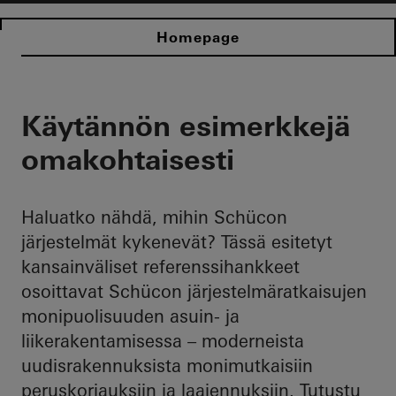
Homepage
Käytännön esimerkkejä
omakohtaisesti
Haluatko nähdä, mihin Schücon
järjestelmät kykenevät? Tässä esitetyt
kansainväliset referenssihankkeet
osoittavat Schücon järjestelmäratkaisujen
monipuolisuuden asuin- ja
liikerakentamisessa – moderneista
uudisrakennuksista monimutkaisiin
peruskorjauksiin ja laajennuksiin. Tutustu