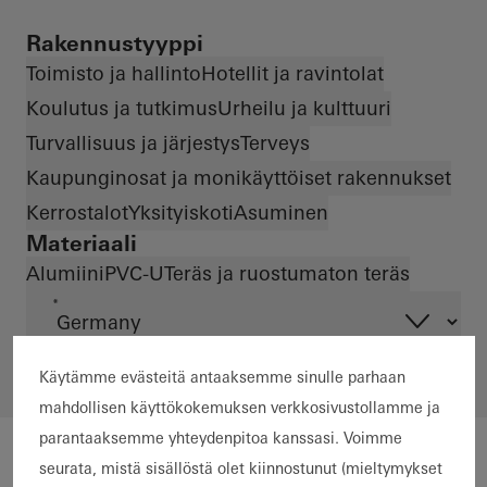
Rakennustyyppi
Toimisto ja hallinto
Hotellit ja ravintolat
Koulutus ja tutkimus
Urheilu ja kulttuuri
Turvallisuus ja järjestys
Terveys
Kaupunginosat ja monikäyttöiset rakennukset
Kerrostalot
Yksityiskoti
Asuminen
Materiaali
Alumiini
PVC-U
Teräs ja ruostumaton teräs
*
Käytämme evästeitä antaaksemme sinulle parhaan
mahdollisen käyttökokemuksen verkkosivustollamme ja
parantaaksemme yhteydenpitoa kanssasi. Voimme
seurata, mistä sisällöstä olet kiinnostunut (mieltymykset