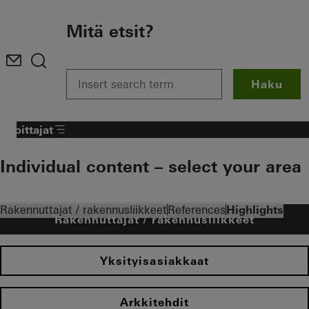
To the main content
Mitä etsit?
Haku
Sijoittajat
Individual content – select your area
Rakennuttajat / rakennusliikkeet
References
Highlights
Rakennuttajat / rakennusliikkeet
Yksityisasiakkaat
Arkkitehdit