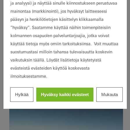
ja analyysi) ja näyttää sinulle kiinnostukseen perustuvaa
mainontaa (markkinointi), jos hyväksyt laitteeseesi
pääsyn ja henkilötietojen käsittelyn klikkaamalla
”hyväksy”. Saatamme käyttää näihin toimenpiteisiin
kolmannen osapuolen palveluntarjoajia, jotka voivat
käyttää tietoja myös omiin tarkoituksiinsa. Voit muuttaa
suostumustasi milloin tahansa tulevaisuutta koskevin
vaikutuksin täällä. Löydät lisätietoja käytetyistä
evästeistä evästeiden käyttöä koskevasta
Kerrostalot
Korjausrakentaminen
Kaupunginosat
ilmoituksestamme.
Ikkunat
Liukuovet
Germany
ja
Wohnkomplex an der
monikäyttöiset
Deutschlandhaus
Corellistraße
Hylkää
Hyväksy kaikki evästeet
Mukauta
rakennukset
Uudisrakentaminen
LEED
Suunnittelu