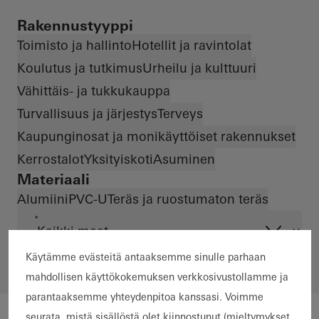
Rakennustyyppi
Toimisto ja hallinto
Hotellit ja ravintolat
Koulutus ja tutkimus
Urheilu ja kulttuuri
Vähittäis- ja tukkukauppa
Turvallisuus ja järjestys
Terveys
Kaupunginosat ja monikäyttöiset rakennukset
Kerrostalot
Yksityiskoti
Asuminen
Materiaali
Alumiini
PVC-U
Teräs ja ruostumaton teräs
*
Käytämme evästeitä antaaksemme sinulle parhaan
mahdollisen käyttökokemuksen verkkosivustollamme ja
parantaaksemme yhteydenpitoa kanssasi. Voimme
seurata, mistä sisällöstä olet kiinnostunut (mieltymykset