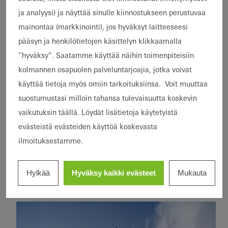
ja analyysi) ja näyttää sinulle kiinnostukseen perustuvaa
mainontaa (markkinointi), jos hyväksyt laitteeseesi
pääsyn ja henkilötietojen käsittelyn klikkaamalla
”hyväksy”. Saatamme käyttää näihin toimenpiteisiin
kolmannen osapuolen palveluntarjoajia, jotka voivat
käyttää tietoja myös omiin tarkoituksiinsa. Voit muuttaa
suostumustasi milloin tahansa tulevaisuutta koskevin
vaikutuksin täällä. Löydät lisätietoja käytetyistä
evästeistä evästeiden käyttöä koskevasta
Kerrostalot
Korjausrakentaminen
ilmoituksestamme.
Kaupunginosat
Ikkunat
Liukuovet
Germany
ja
Wohnkomplex an der
monikäyttöiset
Hylkää
Hyväksy kaikki evästeet
Mukauta
Deutschlandhaus
Corellistraße
rakennukset
Uudisrakentaminen
LEED