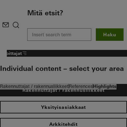
To the main content
Mitä etsit?
Haku
Sijoittajat
Individual content – select your area
Rakennuttajat / rakennusliikkeet
References
Highlights
Rakennuttajat / rakennusliikkeet
Yksityisasiakkaat
Arkkitehdit