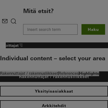
To the main content
Mitä etsit?
Haku
Sijoittajat
Individual content – select your area
Rakennuttajat / rakennusliikkeet
References
Highlights
Rakennuttajat / rakennusliikkeet
Yksityisasiakkaat
Arkkitehdit