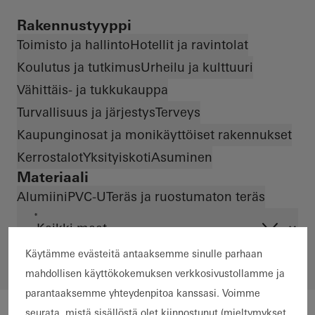
Rakennustyyppi
Toimisto ja hallinto
Hotellit ja ravintolat
Koulutus ja tutkimus
Urheilu ja kulttuuri
Vähittäis- ja tukkukauppa
Turvallisuus ja järjestys
Terveys
Kaupunginosat ja monikäyttöiset rakennukset
Kerrostalot
Yksityiskoti
Asuminen
Materiaali
Alumiini
PVC-U
Teräs ja ruostumaton teräs
*
Käytämme evästeitä antaaksemme sinulle parhaan
mahdollisen käyttökokemuksen verkkosivustollamme ja
parantaaksemme yhteydenpitoa kanssasi. Voimme
seurata, mistä sisällöstä olet kiinnostunut (mieltymykset