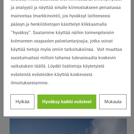
ja analyysi) ja näyttää sinulle kiinnostukseen perustuvaa
mainontaa (markkinointi), jos hyväksyt laitteeseesi
pääsyn ja henkilötietojen käsittelyn klikkaamalla
”hyväksy”. Saatamme käyttää näihin toimenpiteisiin
kolmannen osapuolen palveluntarjoajia, jotka voivat
käyttää tietoja myös omiin tarkoituksiinsa. Voit muuttaa
suostumustasi milloin tahansa tulevaisuutta koskevin
vaikutuksin täällä. Löydät lisätietoja käytetyistä
evästeistä evästeiden käyttöä koskevasta
Kerrostalot
Korjausrakentaminen
ilmoituksestamme.
Kaupunginosat
Ikkunat
Liukuovet
Germany
ja
Wohnkomplex an der
monikäyttöiset
Hylkää
Hyväksy kaikki evästeet
Mukauta
Deutschlandhaus
Corellistraße
rakennukset
Uudisrakentaminen
LEED