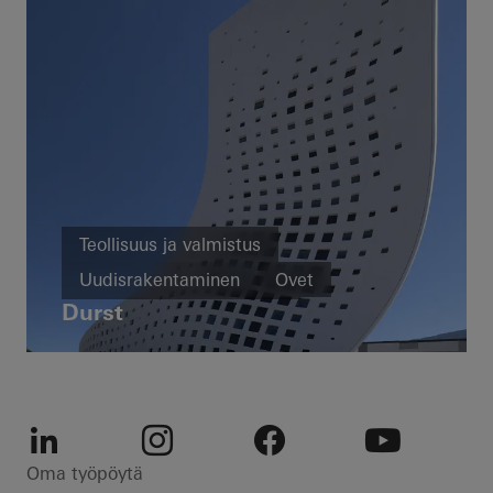
Teollisuus ja valmistus
Uudisrakentaminen
Ovet
Durst
Julkisivut
Italy
LinkedIn
Instagram
Facebook
Youtube
Oma työpöytä