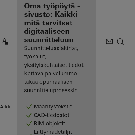
Etusi
Oma työpöytä -
rekisteröityneenä
sivusto: Kaikki
arkkitehtina
mitä tarvitset
digitaaliseen
Tutustu
suunnitteluun
Oma
työpöytä -
Suunnitteluasiakirjat,
sivustoon
työkalut,
yksityiskohtaiset tiedot:
Kattava palvelumme
takaa optimaalisen
suunnitteluprosessin.
Määritystekstit
Arkkitehdit
Referenssit
Highlights
CAD-tiedostot
BIM-objektit
Liittymädetaljit