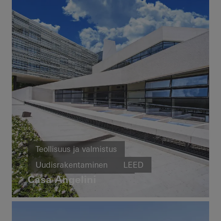
Teollisuus ja valmistus
Uudisrakentaminen
LEED
Casa Angelini
Julkisivut
Italy