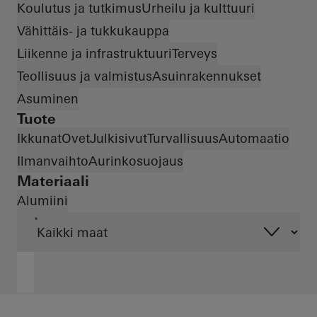
Koulutus ja tutkimus
Urheilu ja kulttuuri
Vähittäis- ja tukkukauppa
Liikenne ja infrastruktuuri
Terveys
Teollisuus ja valmistus
Asuinrakennukset
Asuminen
Tuote
Ikkunat
Ovet
Julkisivut
Turvallisuus
Automaatio
Ilmanvaihto
Aurinkosuojaus
Materiaali
Alumiini
*