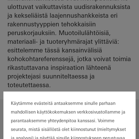
ulottuvat vaikuttavista uudisrakennuksista
ja kekseliäistä laajennushankkeista eri
rakennustyyppien tehokkaisiin
peruskorjauksiin. Muotoilulähtöisiä,
materiaali- ja tuoteryhmärajat ylittäviä:
esittelemme tässä kansainvälisiä
kohokohtareferenssejä, jotka voivat toimia
rikastuttavana inspiraation lähteenä
projektejasi suunniteltaessa ja
toteutettaessa.
Käytämme evästeitä antaaksemme sinulle parhaan
Valitut suodattimet
mahdollisen käyttökokemuksen verkkosivustollamme ja
parantaaksemme yhteydenpitoa kanssasi. Voimme
Suodata tulokset
seurata, mistä sisällöstä olet kiinnostunut (mieltymykset
Teollisuus ja valmistus
ja analyysi) ja näyttää sinulle kiinnostukseen perustuvaa