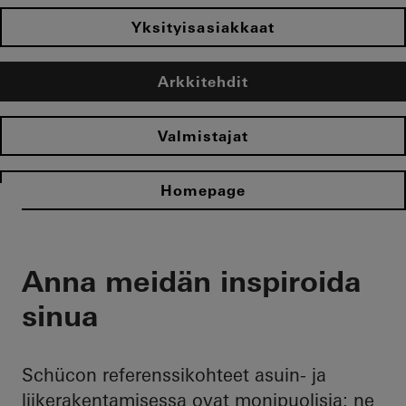
Yksityisasiakkaat
Arkkitehdit
Valmistajat
Homepage
Anna meidän inspiroida
sinua
Schücon referenssikohteet asuin- ja
liikerakentamisessa ovat monipuolisia: ne