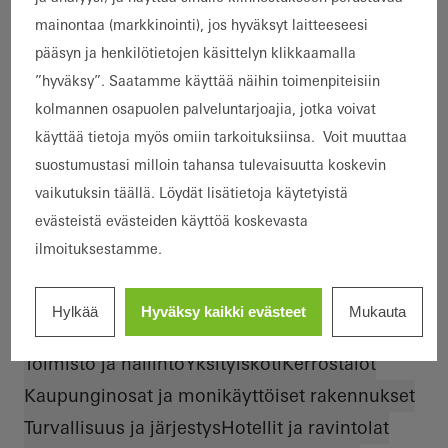
mainontaa (markkinointi), jos hyväksyt laitteeseesi
Valitse suodattimet tulosten
pääsyn ja henkilötietojen käsittelyn klikkaamalla
rajaamiseen
”hyväksy”. Saatamme käyttää näihin toimenpiteisiin
kolmannen osapuolen palveluntarjoajia, jotka voivat
käyttää tietoja myös omiin tarkoituksiinsa. Voit muuttaa
suostumustasi milloin tahansa tulevaisuutta koskevin
3 Referenssiä
vaikutuksin täällä. Löydät lisätietoja käytetyistä
Näytä 3 referenssiä
evästeistä evästeiden käyttöä koskevasta
ilmoituksestamme.
Kohde
Uudisrakentaminen
LEED
Älykäs rakennus
Hylkää
Hyväksy kaikki evästeet
Mukauta
Rakennustyyppi
Toimisto ja hallinto
Yksityiskoti
Kerrostalot
Kaupunginosat ja monikäyttöiset rakennukset
Turvallisuus ja järjestys
Hotellit ja ravintolat