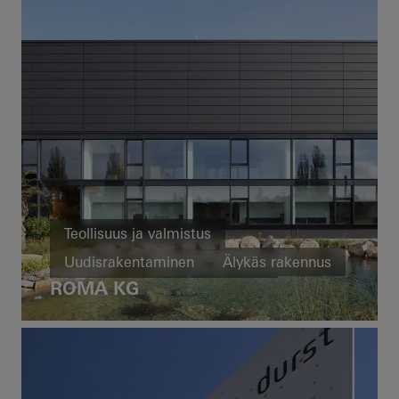
Teollisuus ja valmistus
Uudisrakentaminen
Älykäs rakennus
ROMA KG
Ikkunat
Ovet
Julkisivut
Ilmanvaihto
Aurinkosuojaus
Turvallisuus
Automaatio
Germany