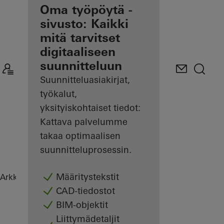
Etusi
Oma työpöytä -
rekisteröityneenä
sivusto: Kaikki
arkkitehtina
mitä tarvitset
digitaaliseen
Tutustu
suunnitteluun
Oma
työpöytä -
Suunnitteluasiakirjat,
sivustoon
työkalut,
yksityiskohtaiset tiedot:
Kattava palvelumme
takaa optimaalisen
suunnitteluprosessin.
Määritystekstit
Arkkitehdit
Referenssit
Highlights
CAD-tiedostot
BIM-objektit
Liittymädetaljit