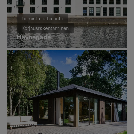
Toimisto ja hallinto
Korjausrakentaminen
Havnegade
Energiatehokkuus
Ikkunat
Denmark