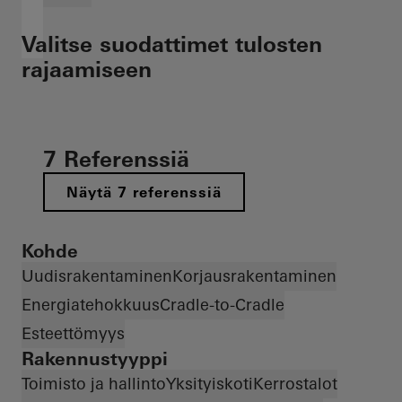
Valitse suodattimet tulosten
rajaamiseen
7 Referenssiä
Näytä 7 referenssiä
Kohde
Uudisrakentaminen
Korjausrakentaminen
Energiatehokkuus
Cradle-to-Cradle
Esteettömyys
Rakennustyyppi
Toimisto ja hallinto
Yksityiskoti
Kerrostalot