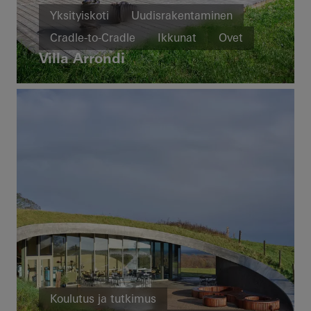
Yksityiskoti
Uudisrakentaminen
Cradle-to-Cradle
Ikkunat
Ovet
Villa Arrondi
Julkisivut
Liukuovet
Denmark
Koulutus ja tutkimus