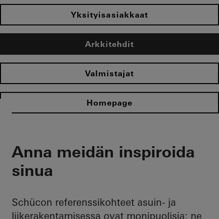
Yksityisasiakkaat
Arkkitehdit
Valmistajat
Homepage
Anna meidän inspiroida
sinua
Schücon referenssikohteet asuin- ja
liikerakentamisessa ovat monipuolisia: ne