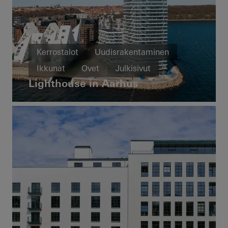
Kerrostalot
Uudisrakentaminen
Ikkunat
Ovet
Julkisivut
Lighthouse in Aarhus
Liukuovet
Denmark