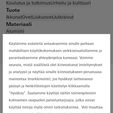
Koulutus ja tutkimus
Urheilu ja kulttuuri
Tuote
Ikkunat
Ovet
Liukuovet
Julkisivut
Materiaali
Alumiini
*
Käytämme evästeitä antaaksemme sinulle parhaan
mahdollisen käyttökokemuksen verkkosivustollamme ja
parantaaksemme yhteydenpitoa kanssasi. Voimme
seurata, mistä sisällöstä olet kiinnostunut (mieltymykset
ja analyysi) ja näyttää sinulle kiinnostukseen perustuvaa
mainontaa (markkinointi), jos hyväksyt laitteeseesi
pääsyn ja henkilötietojen käsittelyn klikkaamalla
”hyväksy”. Saatamme käyttää näihin toimenpiteisiin
kolmannen osapuolen palveluntarjoajia, jotka voivat
käyttää tietoja myös omiin tarkoituksiinsa. Voit muuttaa