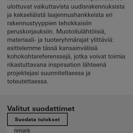
ulottuvat vaikuttavista uudisrakennuksista
ja kekseliäistä laajennushankkeista eri
rakennustyyppien tehokkaisiin
peruskorjauksiin. Muotoilulähtöisiä,
materiaali- ja tuoteryhmärajat ylittäviä:
esittelemme tässä kansainvälisiä
kohokohtareferenssejä, jotka voivat toimia
rikastuttavana inspiraation lähteenä
projektejasi suunniteltaessa ja
toteutettaessa.
Valitut suodattimet
Suodata tulokset
Denmark