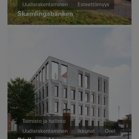
Uudisrakentaminen
Esteettömyys
Skamlingsbanken
Ikkunat
Ovet
Julkisivut
Denmark
Toimisto ja hallinto
Uudisrakentaminen
Ikkunat
Ovet