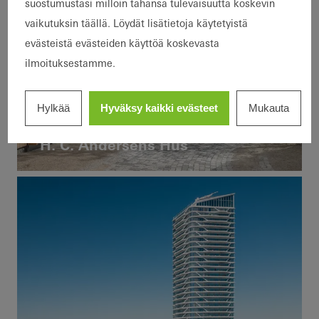
suostumustasi milloin tahansa tulevaisuutta koskevin
vaikutuksin täällä. Löydät lisätietoja käytetyistä
evästeistä evästeiden käyttöä koskevasta
ilmoituksestamme.
Urheilu ja kulttuuri
Hylkää
Hyväksy kaikki evästeet
Mukauta
Uudisrakentaminen
Ovet
H. C. Andersens Hus
Julkisivut
Denmark