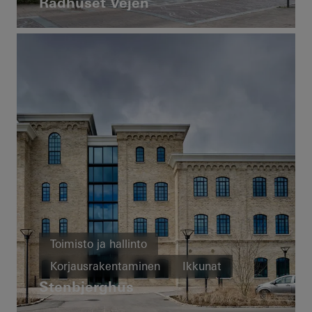
Rådhuset Vejen
Julkisivut
Denmark
Toimisto ja hallinto
Korjausrakentaminen
Ikkunat
Stenbjerghus
Julkisivut
Denmark