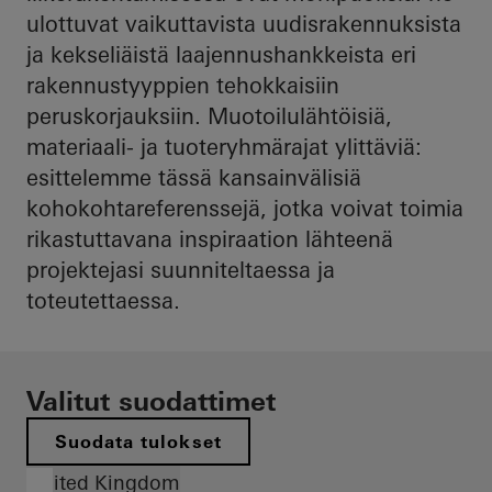
ulottuvat vaikuttavista uudisrakennuksista
ja kekseliäistä laajennushankkeista eri
rakennustyyppien tehokkaisiin
peruskorjauksiin. Muotoilulähtöisiä,
materiaali- ja tuoteryhmärajat ylittäviä:
esittelemme tässä kansainvälisiä
kohokohtareferenssejä, jotka voivat toimia
rikastuttavana inspiraation lähteenä
projektejasi suunniteltaessa ja
toteutettaessa.
Valitut suodattimet
Suodata tulokset
United Kingdom