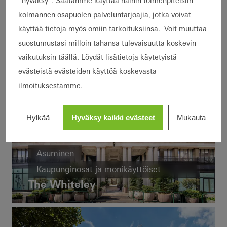
”hyväksy”. Saatamme käyttää näihin toimenpiteisiin
kolmannen osapuolen palveluntarjoajia, jotka voivat
käyttää tietoja myös omiin tarkoituksiinsa. Voit muuttaa
suostumustasi milloin tahansa tulevaisuutta koskevin
vaikutuksin täällä. Löydät lisätietoja käytetyistä
evästeistä evästeiden käyttöä koskevasta
ilmoituksestamme.
Hylkää
Hyväksy kaikki evästeet
Mukauta
Asuminen
Kaupunginosat ja monikäyttöiset
rakennukset
The Whiteley
Korjausrakentaminen
Energiatehokkuus
Ikkunat