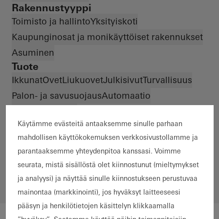
Rakennustyyppi
Toimisto ja hallinto
Yksityiskoti
Kaupunginosat ja monikäyttöiset rakennukset
Asuminen
Tuote
Ikkunat
Ovet
Liukuovet
Julkisivut
Turvallisuus
Palon- ja savusuojaus
Automaatio
Aurinkosuojaus
Materiaali
Käytämme evästeitä antaaksemme sinulle parhaan
mahdollisen käyttökokemuksen verkkosivustollamme ja
Alumiini
Teräs ja ruostumaton teräs
parantaaksemme yhteydenpitoa kanssasi. Voimme
*
seurata, mistä sisällöstä olet kiinnostunut (mieltymykset
ja analyysi) ja näyttää sinulle kiinnostukseen perustuvaa
mainontaa (markkinointi), jos hyväksyt laitteeseesi
pääsyn ja henkilötietojen käsittelyn klikkaamalla