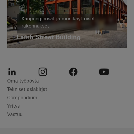
Kaupunginosat ja monikäyttöiset
rakennukset
Korjausrakentaminen
Lamb Street Building
United Kingdom
LinkedIn
Instagram
Facebook
Youtube
Oma työpöytä
Tekniset asiakirjat
Compendium
Yritys
Vastuu