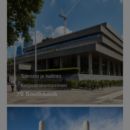
Julkisivut
United Kingdom
Toimisto ja hallinto
Korjausrakentaminen
76 Southbank
Hiilidioksidipäästöjen vähentäminen
Paloturvallisuus
Ikkunat
Ovet
Julkisivut
Aurinkosuojaus
Automaatio
United Kingdom