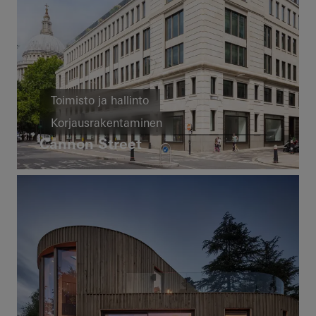
Toimisto ja hallinto
Korjausrakentaminen
Cannon Street
Cradle-to-Cradle
BREEAM
Ovet
Julkisivut
United Kingdom