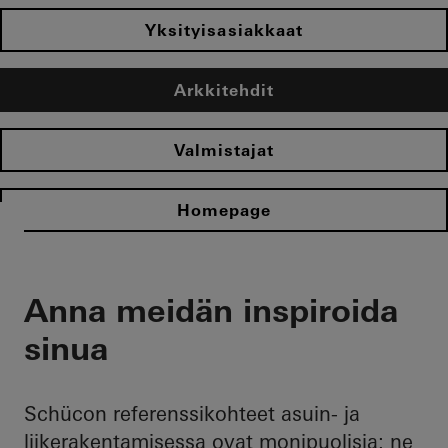
Yksityisasiakkaat
Arkkitehdit
Valmistajat
Homepage
Anna meidän inspiroida
sinua
Schücon referenssikohteet asuin- ja
liikerakentamisessa ovat monipuolisia: ne