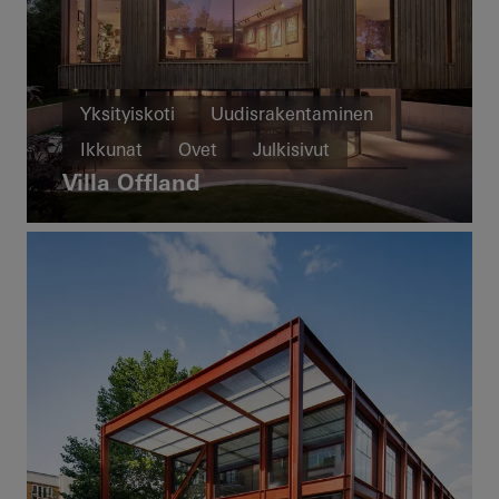
Yksityiskoti
Uudisrakentaminen
Ikkunat
Ovet
Julkisivut
Villa Offland
Liukuovet
United Kingdom