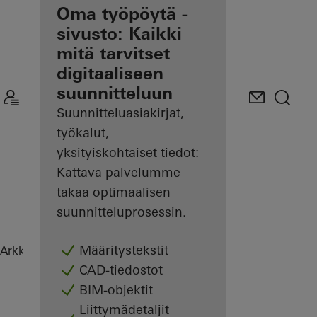
Etusi
Oma työpöytä -
rekisteröityneenä
sivusto: Kaikki
arkkitehtina
mitä tarvitset
digitaaliseen
Tutustu
suunnitteluun
Oma
työpöytä -
Suunnitteluasiakirjat,
sivustoon
työkalut,
yksityiskohtaiset tiedot:
Kattava palvelumme
takaa optimaalisen
suunnitteluprosessin.
Määritystekstit
Arkkitehdit
Referenssit
Highlights
CAD-tiedostot
BIM-objektit
Liittymädetaljit