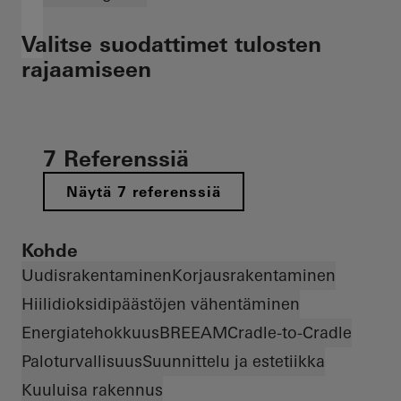
Valitse suodattimet tulosten
rajaamiseen
7 Referenssiä
Näytä 7 referenssiä
Kohde
Uudisrakentaminen
Korjausrakentaminen
Hiilidioksidipäästöjen vähentäminen
Energiatehokkuus
BREEAM
Cradle-to-Cradle
Paloturvallisuus
Suunnittelu ja estetiikka
Kuuluisa rakennus