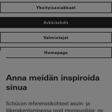
Yksityisasiakkaat
Arkkitehdit
Valmistajat
Homepage
Anna meidän inspiroida
sinua
Schücon referenssikohteet asuin- ja
liikerakentamisessa ovat monipuolisia: ne