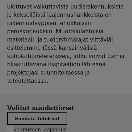
ulottuvat vaikuttavista uudisrakennuksista
ja kekseliäistä laajennushankkeista eri
rakennustyyppien tehokkaisiin
peruskorjauksiin. Muotoilulähtöisiä,
materiaali- ja tuoteryhmärajat ylittäviä:
esittelemme tässä kansainvälisiä
kohokohtareferenssejä, jotka voivat toimia
rikastuttavana inspiraation lähteenä
projektejasi suunniteltaessa ja
toteutettaessa.
Valitut suodattimet
Suodata tulokset
Rakennuksen laajennus