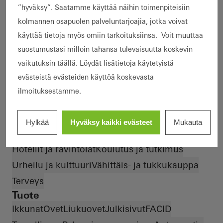
”hyväksy”. Saatamme käyttää näihin toimenpiteisiin
Paloturvallisuus
Savusuojaus
kolmannen osapuolen palveluntarjoajia, jotka voivat
Korkea turvallisuustaso
käyttää tietoja myös omiin tarkoituksiinsa. Voit muuttaa
Murto- ja varkaussuojaus
Kestävyys
suostumustasi milloin tahansa tulevaisuutta koskevin
Älykäs rakennus
Esteettömyys
vaikutuksin täällä. Löydät lisätietoja käytetyistä
Terveellinen asuminen
Suunnittelu ja estetiikka
evästeistä evästeiden käyttöä koskevasta
Erinomainen arkkitehtuuri
Kuuluisa rakennus
ilmoituksestamme.
Rakennustyyppi
Toimisto ja hallinto
Yksityiskoti
Hylkää
Hyväksy kaikki evästeet
Mukauta
Kaupunginosat ja monikäyttöiset rakennukset
Hotellit ja ravintolat
Koulutus ja tutkimus
Urheilu ja kulttuuri
Vähittäis- ja tukkukauppa
Terveys
Tuote
Ikkunat
Ovet
Liukuovet
Julkisivut
FACID