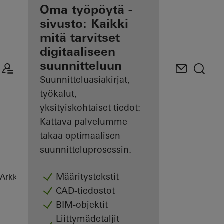
Etusi
Oma työpöytä -
rekisteröityneenä
sivusto: Kaikki
arkkitehtina
mitä tarvitset
digitaaliseen
Tutustu
suunnitteluun
Oma
työpöytä -
Suunnitteluasiakirjat,
sivustoon
työkalut,
yksityiskohtaiset tiedot:
Kattava palvelumme
takaa optimaalisen
suunnitteluprosessin.
Määritystekstit
Arkkitehdit
Referenssit
Highlights
CAD-tiedostot
BIM-objektit
Liittymädetaljit