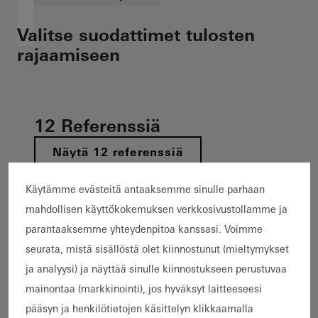
Valitse suodattimet tulosten
rajaamiseen
12 Referenssiä
Näytä 12 referenssiä
Käytämme evästeitä antaaksemme sinulle parhaan
Kohde
mahdollisen käyttökokemuksen verkkosivustollamme ja
Uudisrakentaminen
Korjausrakentaminen
parantaaksemme yhteydenpitoa kanssasi. Voimme
Rakennuksen laajennus
seurata, mistä sisällöstä olet kiinnostunut (mieltymykset
Hiilidioksidipäästöjen vähentäminen
ja analyysi) ja näyttää sinulle kiinnostukseen perustuvaa
Kiertotalous
Energiatehokkuus
Passiivitalo
mainontaa (markkinointi), jos hyväksyt laitteeseesi
BREEAM
LEED
DGNB
Cradle-to-Cradle
pääsyn ja henkilötietojen käsittelyn klikkaamalla