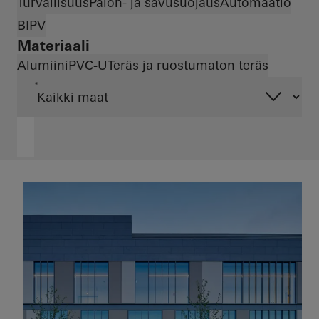
Turvallisuus
Palon- ja savusuojaus
Automaatio
BIPV
Materiaali
Alumiini
PVC-U
Teräs ja ruostumaton teräs
*