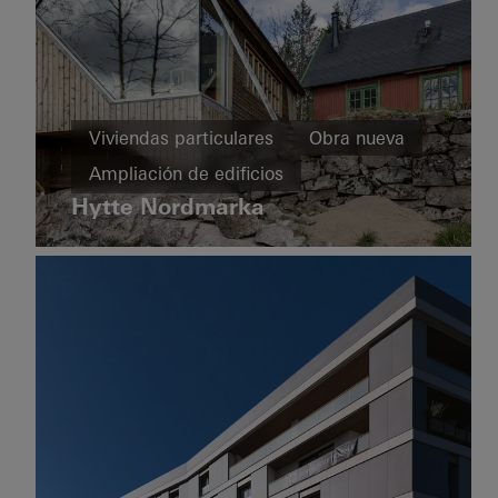
United
Kingdom
Viviendas
particulares
Viviendas particulares
Obra nueva
Ventanas
Ampliación de edificios
F+C
House
Hytte Nordmarka
Puertas
Diseño y estética
correderas
Arquitectura excepcional
Ventanas
Italy
Fachadas
Norway