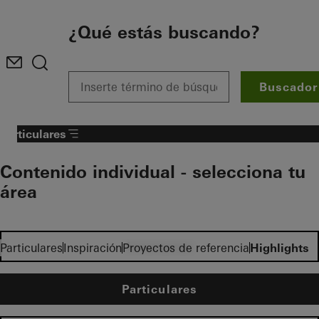
To the main content
¿Qué estás buscando?
Buscador
Particulares
Contenido individual - selecciona tu
área
Inversores
Particulares
Inspiración
Proyectos de referencia
Highlights
Particulares