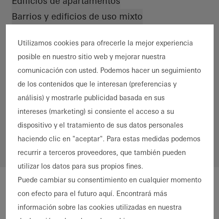
Edificios de apartamentos
Barrios y edificios de uso mixto
Producto
Ventanas
Puertas
Puertas correderas
Fachadas
Utilizamos cookies para ofrecerle la mejor experiencia
posible en nuestro sitio web y mejorar nuestra
Seguridad
Protección contra incendios y humo
comunicación con usted. Podemos hacer un seguimiento
Automatización
Protección solar
de los contenidos que le interesan (preferencias y
Material
análisis) y mostrarle publicidad basada en sus
Aluminio
PVC
intereses (marketing) si consiente el acceso a su
*
dispositivo y el tratamiento de sus datos personales
haciendo clic en "aceptar". Para estas medidas podemos
recurrir a terceros proveedores, que también pueden
utilizar los datos para sus propios fines.
Puede cambiar su consentimiento en cualquier momento
con efecto para el futuro aquí. Encontrará más
información sobre las cookies utilizadas en nuestra