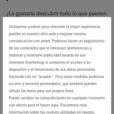
¿Le gustaría descubrir todo lo que pueden
ofrecer los sistemas Schüco? Aquí, una
Utilizamos cookies para ofrecerle la mejor experiencia
serie de proyectos de referencia
posible en nuestro sitio web y mejorar nuestra
internacionales demuestran la versatilidad
comunicación con usted. Podemos hacer un seguimiento
de las soluciones de Schüco en la
de los contenidos que le interesan (preferencias y
construcción residencial y comercial,
análisis) y mostrarle publicidad basada en sus
desde modernas construcciones nuevas
intereses (marketing) si consiente el acceso a su
hasta complejas reformas y ampliaciones.
dispositivo y el tratamiento de sus datos personales
Descubra proyectos reales que destacan
haciendo clic en "aceptar". Para estas medidas podemos
por su precisión en la ejecución, su
recurrir a terceros proveedores, que también pueden
instalación eficiente y sus resultados de
utilizar los datos para sus propios fines.
alta calidad. Déjese inspirar y obtenga
Puede cambiar su consentimiento en cualquier momento
nuevas ideas para su próximo proyecto de
con efecto para el futuro aquí. Encontrará más
construcción.
información sobre las cookies utilizadas en nuestra