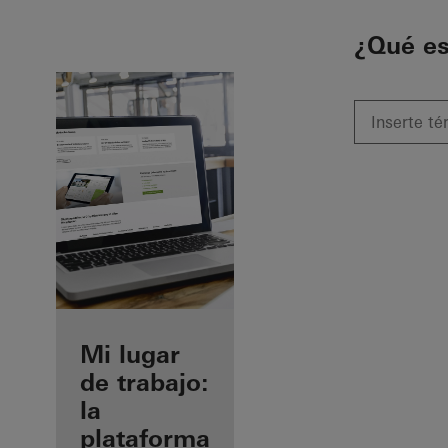
To the main content
¿Qué e
Beneficios
Mi lugar
como
de trabajo:
fabricante
la
registrado
plataforma