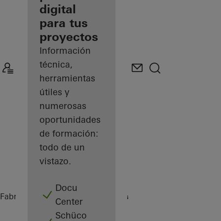
digital
Descubre
para tus
mi área
de
proyectos
trabajo
Información
técnica,
herramientas
útiles y
numerosas
oportunidades
de formación:
todo de un
vistazo.
Docu
Fabricantes
Referencias
Highlights
Center
Schüco