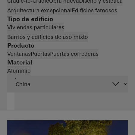
Cradle-to-Cradle
Obra nueva
Diseño y estética
Arquitectura excepcional
Edificios famosos
Tipo de edificio
Viviendas particulares
Barrios y edificios de uso mixto
Producto
Ventanas
Puertas
Puertas correderas
Material
Aluminio
*