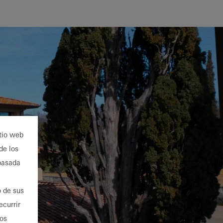
itio web
de los
 basada
o de sus
ecurrir
ios