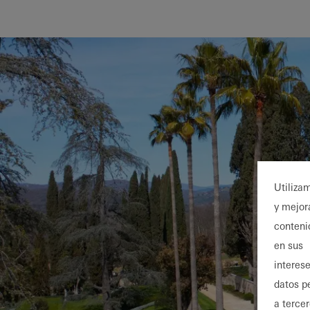
Utiliza
y mejor
conteni
en sus
interese
datos p
a terce