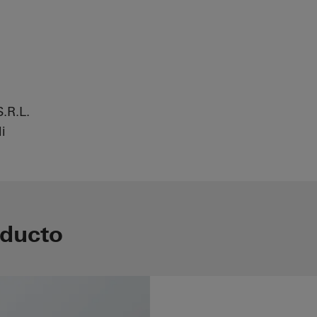
.R.L.
i
oducto