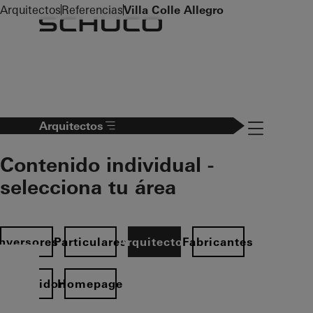
To the main content
Arquitectos
Referencias
Villa Colle Allegro
Navigation 
Arquitectos
Contenido individual -
selecciona tu área
Inversores
Particulares
Arquitectos
Fabricantes
istribuidor
Homepage