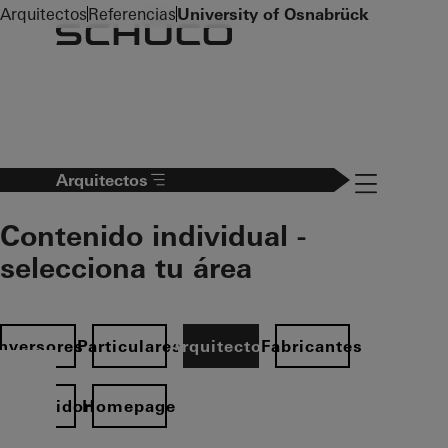
To the main content
Arquitectos
Referencias
University of Osnabrück
Navigation 
Arquitectos
Contenido individual -
selecciona tu área
Inversores
Particulares
Arquitectos
Fabricantes
istribuidor
Homepage