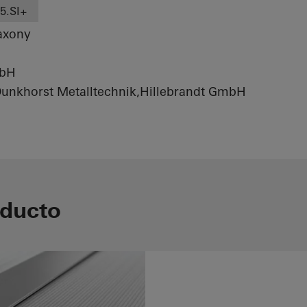
5.SI+
axony
mbH
unkhorst Metalltechnik,Hillebrandt GmbH
oducto