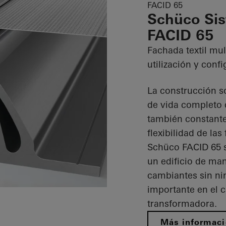
FACID 65
Schüco Sis
FACID 65
Fachada textil mu
utilización y conf
La construcción so
de vida completo d
también constant
flexibilidad de las
Schüco FACID 65 s
un edificio de man
cambiantes sin nin
importante en el 
transformadora.
Más informac