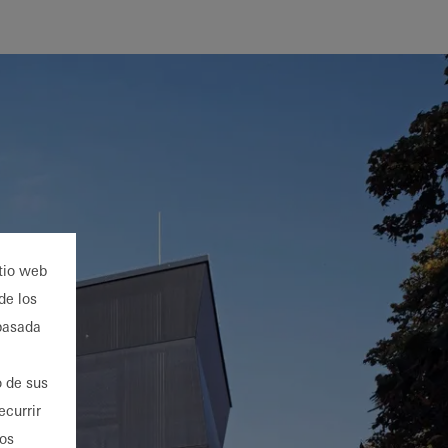
itio web
de los
 basada
o de sus
ecurrir
ios