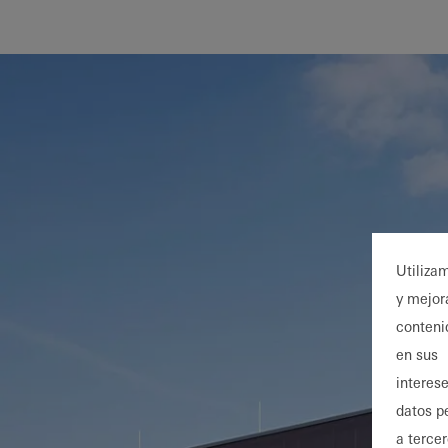
Utiliza
y mejor
conteni
en sus
interese
datos p
a terce