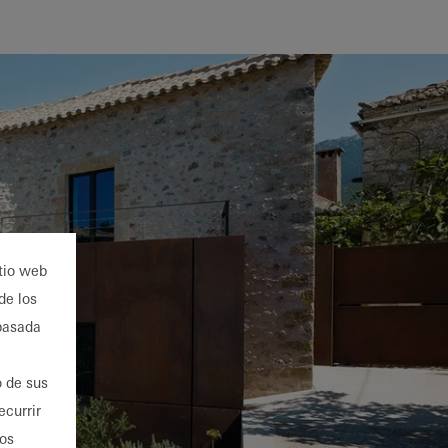
itio web
de los
 basada
o de sus
ecurrir
ios