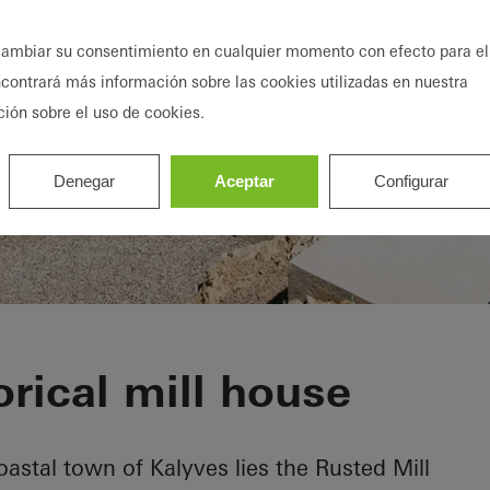
ambiar su consentimiento en cualquier momento con efecto para el
ncontrará más información sobre las cookies utilizadas en nuestra
ción sobre el uso de cookies.
Denegar
Aceptar
Configurar
House
orical mill house
astal town of Kalyves lies the Rusted Mill