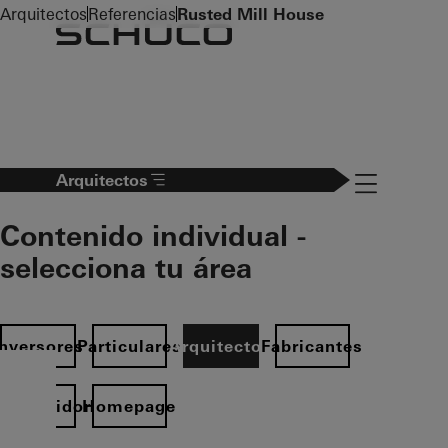
To the main content
Arquitectos
Referencias
Rusted Mill House
Navigation 
Arquitectos
Contenido individual -
selecciona tu área
Inversores
Particulares
Arquitectos
Fabricantes
istribuidor
Homepage