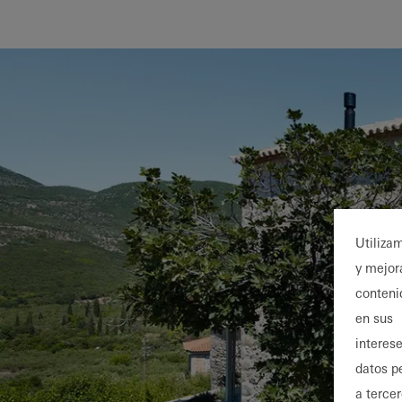
Utiliza
y mejor
conteni
en sus
interese
datos p
a terce