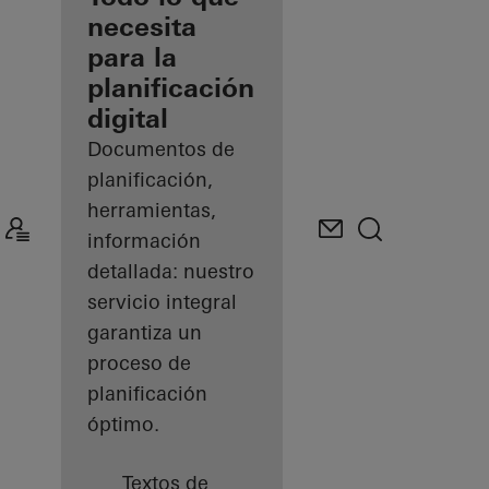
registrado
necesita
para la
Descubre
planificación
mi área
de
digital
trabajo
Documentos de
planificación,
herramientas,
información
detallada: nuestro
servicio integral
garantiza un
proceso de
planificación
óptimo.
Textos de