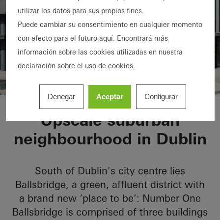
utilizar los datos para sus propios fines.
Puede cambiar su consentimiento en cualquier momento
con efecto para el futuro aquí. Encontrará más
información sobre las cookies utilizadas en nuestra
declaración sobre el uso de cookies.
Denegar
Aceptar
Configurar
No 1 Ballsbridge
Upscale suburban
neighbourhood in Dublin
South of Dublin's city centre lies
Ballsbridge, a green, affluent district with
a brand new ‘place to be’: Number One
Ballsbridge is comprised of three buildings