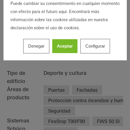
seamlessly blends into the maritime
Puede cambiar su consentimiento en cualquier momento
surroundings. The scaly, metallic façade
con efecto para el futuro aquí. Encontrará más
reflects light, while the transparent ground
información sobre las cookies utilizadas en nuestra
floor allows plenty of light to enter.
declaración sobre el uso de cookies.
Denegar
Aceptar
Configurar
Detalles de la referencia
Tipo de
Deporte y cultura
edificio
Áreas de
Puertas
Fachadas
producto
Protección contra incendios y humo
Seguridad
Sistemas
FireStop T90/F90
FWS 50.SI
Schüco