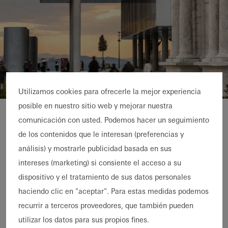
Utilizamos cookies para ofrecerle la mejor experiencia
posible en nuestro sitio web y mejorar nuestra
Istanbul Modern Ar
Museum newbuild from
comunicación con usted. Podemos hacer un seguimiento
de los contenidos que le interesan (preferencias y
Renzo Piano
análisis) y mostrarle publicidad basada en sus
intereses (marketing) si consiente el acceso a su
The Istanbul Modern Art Museum has
dispositivo y el tratamiento de sus datos personales
found a new home at the historic harbour
haciendo clic en "aceptar". Para estas medidas podemos
in Istanbul. Renzo Piano's design is
recurrir a terceros proveedores, que también pueden
reminiscent of a ship's hull and
utilizar los datos para sus propios fines.