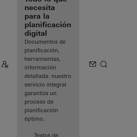
registrado
necesita
para la
Descubre
planificación
mi área
de
digital
trabajo
Documentos de
planificación,
herramientas,
información
detallada: nuestro
servicio integral
garantiza un
proceso de
planificación
óptimo.
Textos de