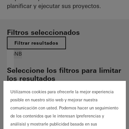
planificar y ejecutar sus proyectos.
Filtros seleccionados
Filtrar resultados
DGNB
Seleccione los filtros para limitar
los resultados
Utilizamos cookies para ofrecerle la mejor experiencia
posible en nuestro sitio web y mejorar nuestra
10 Referencias
comunicación con usted. Podemos hacer un seguimiento
de los contenidos que le interesan (preferencias y
10 Mostrar referencias
análisis) y mostrarle publicidad basada en sus