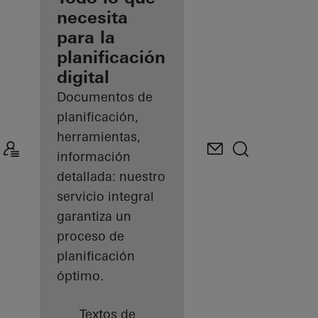
registrado
necesita
para la
Descubre
planificación
mi área
de
digital
trabajo
Documentos de
planificación,
herramientas,
información
detallada: nuestro
servicio integral
garantiza un
proceso de
planificación
óptimo.
Textos de