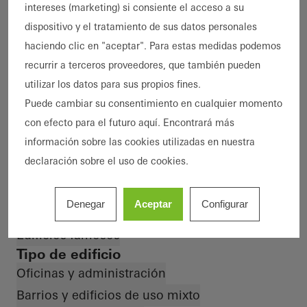
intereses (marketing) si consiente el acceso a su
Característica
dispositivo y el tratamiento de sus datos personales
Obra nueva
Rehabilitación
haciendo clic en "aceptar". Para estas medidas podemos
Ampliación de edificios
Descarbonización
recurrir a terceros proveedores, que también pueden
Economía circular
Eficiencia energética
utilizar los datos para sus propios fines.
Casa pasiva
BREEAM
LEED
DGNB
Puede cambiar su consentimiento en cualquier momento
con efecto para el futuro aquí. Encontrará más
Cradle-to-Cradle
Protección contra incendios
información sobre las cookies utilizadas en nuestra
Protección contra el humo
Alta seguridad
declaración sobre el uso de cookies.
Protección antirrobo
Resiliencia
Edificio inteligente
Accesibilidad
Vida saludable
Denegar
Aceptar
Configurar
Diseño y estética
Arquitectura excepcional
Edificios famosos
Tipo de edificio
Oficinas y administración
Barrios y edificios de uso mixto