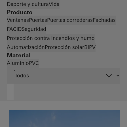
Deporte y cultura
Vida
Producto
Ventanas
Puertas
Puertas correderas
Fachadas
FACID
Seguridad
Protección contra incendios y humo
Automatización
Protección solar
BIPV
Material
Aluminio
PVC
*