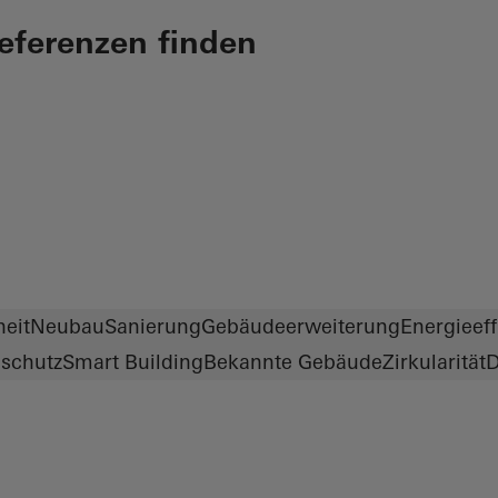
Referenzen finden
heit
Neubau
Sanierung
Gebäudeerweiterung
Energieeff
schutz
Smart Building
Bekannte Gebäude
Zirkularität