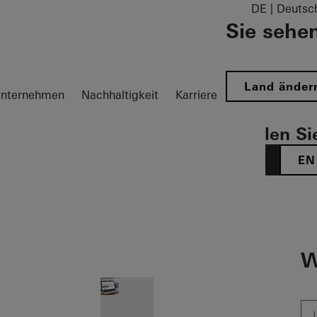
DE | Deutsc
Sie sehen
Land änder
nternehmen
Nachhaltigkeit
Karriere
Wählen Sie
DE
EN
igation öffnen
W