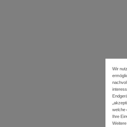
Wir nut
ermögli
nachvol
interes
Endgerä
„akzepti
welche 
Ihre Ein
Weitere