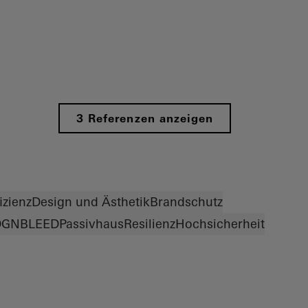
3 Referenzen anzeigen
izienz
Design und Ästhetik
Brandschutz
DGNB
LEED
Passivhaus
Resilienz
Hochsicherheit