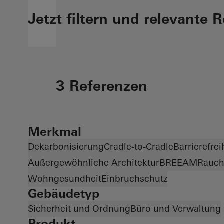
Jetzt filtern und relevante 
3 Referenzen
Merkmal
Dekarbonisierung
Cradle-to-Cradle
Barrierefrei
Außergewöhnliche Architektur
BREEAM
Rauch
Wohngesundheit
Einbruchschutz
Gebäudetyp
Sicherheit und Ordnung
Büro und Verwaltung
Produkt