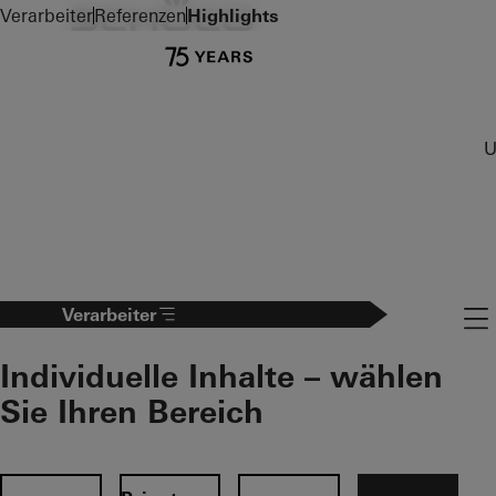
Zum Hauptinhalt
Verarbeiter
Referenzen
Highlights
U
Nav
Verarbeiter
Individuelle Inhalte – wählen
Sie Ihren Bereich