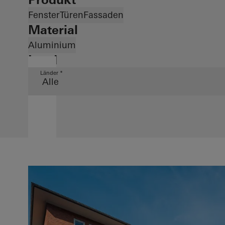
Fenster
Türen
Fassaden
Material
Aluminium
Land
Länder *