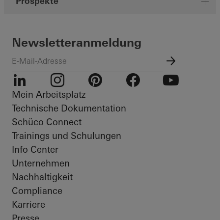
Prospekte
Newsletteranmeldung
Mein Arbeitsplatz
LinkedIn
Instagram
Pinterest
Facebook
Youtube
Technische Dokumentation
Schüco Connect
Trainings und Schulungen
Info Center
Unternehmen
Nachhaltigkeit
Compliance
Karriere
Presse