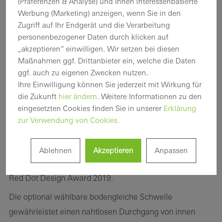
(Präferenzen & Analyse) und Ihnen interessenbasierte
Werbung (Marketing) anzeigen, wenn Sie in den
Zugriff auf Ihr Endgerät und die Verarbeitung
personenbezogener Daten durch klicken auf
„akzeptieren“ einwilligen. Wir setzen bei diesen
Maßnahmen ggf. Drittanbieter ein, welche die Daten
ggf. auch zu eigenen Zwecken nutzen.
Panorama Design kombiniert mit maximaler
Ihre Einwilligung können Sie jederzeit mit Wirkung für
die Zukunft
hier ändern
. Weitere Informationen zu den
Flexibilität und Transparenz
eingesetzten Cookies finden Sie in unserer
Erklärung
Das wärmegedämmte Schiebesystem
zur Verwendung von Cookies.
Schüco ASE 67 PD (Panorama Design) ermöglicht
flexible Lösungen, die auch höchste Komfort- und
Ablehnen
Akzeptieren
Anpassen
Designansprüche erfüllen – ausgezeichnet mit dem
Red Dot Design Award 2019.
Die optional wählbare bodengleiche Schwelle
gewährleistet einen nahtlosen Durchgang von innen