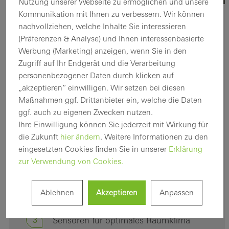
Nutzung unserer Webseite zu ermöglichen und unsere
Kommunikation mit Ihnen zu verbessern. Wir können
nachvollziehen, welche Inhalte Sie interessieren
IM FOKUS
(Präferenzen & Analyse) und Ihnen interessenbasierte
Produkt-Highlights
Werbung (Marketing) anzeigen, wenn Sie in den
Zugriff auf Ihr Endgerät und die Verarbeitung
personenbezogener Daten durch klicken auf
Mit exzellenten und richtungsweisenden Lösungen
„akzeptieren“ einwilligen. Wir setzen bei diesen
setzen wir Maßstäbe für gesundes, intelligentes und
Maßnahmen ggf. Drittanbieter ein, welche die Daten
sicheres Bauen. Für unser dezentrales
ggf. auch zu eigenen Zwecken nutzen.
Lüftungssystem Schüco VentoTherm Twist bedeutet
Ihre Einwilligung können Sie jederzeit mit Wirkung für
das:
die Zukunft
hier ändern
. Weitere Informationen zu den
eingesetzten Cookies finden Sie in unserer
Erklärung
1
Modulare Bauweise
zur Verwendung von Cookies.
2
Carbon Control: Energieeffiziente
Ablehnen
Akzeptieren
Anpassen
Wärmerückgewinnung​
3
Sensoren für optimales Raumklima​