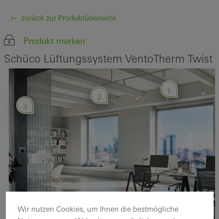
zurück zur Produktübersicht
Produkt merken
Schüco Lüftungssystem VentoTherm Twist
1
2
3
Wir nutzen Cookies, um Ihnen die bestmögliche