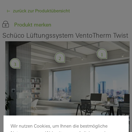
zurück zur Produktübersicht
Produkt merken
Schüco Lüftungssystem VentoTherm Twist
1
2
3
Wir nutzen Cookies, um Ihnen die bestmögliche