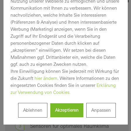
Nutzung unserer Webseite zu ermöglichen und unsere
Kommunikation mit Ihnen zu verbessern. Wir können
nachvollziehen, welche Inhalte Sie interessieren
IM FOKUS
(Präferenzen & Analyse) und Ihnen interessenbasierte
Produkt-Highlights
Werbung (Marketing) anzeigen, wenn Sie in den
Zugriff auf Ihr Endgerät und die Verarbeitung
personenbezogener Daten durch klicken auf
Mit exzellenten und richtungsweisenden Lösungen
„akzeptieren“ einwilligen. Wir setzen bei diesen
setzen wir Maßstäbe für gesundes, intelligentes und
Maßnahmen ggf. Drittanbieter ein, welche die Daten
sicheres Bauen. Für unser dezentrales
ggf. auch zu eigenen Zwecken nutzen.
Lüftungssystem Schüco VentoTherm Twist bedeutet
Ihre Einwilligung können Sie jederzeit mit Wirkung für
das:
die Zukunft
hier ändern
. Weitere Informationen zu den
eingesetzten Cookies finden Sie in unserer
Erklärung
1
Modulare Bauweise
zur Verwendung von Cookies.
2
Carbon Control: Energieeffiziente
Ablehnen
Akzeptieren
Anpassen
Wärmerückgewinnung​
3
Sensoren für optimales Raumklima​