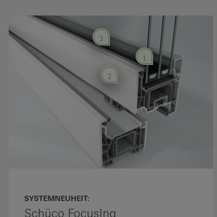
3
1
2
SYSTEMNEUHEIT:
Schüco FocusIng