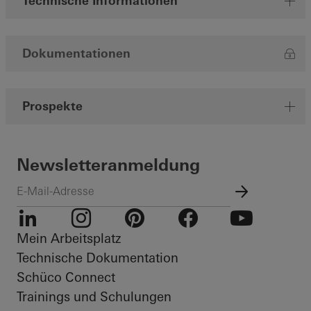
Technische Informationen
Dokumentationen
Prospekte
Newsletteranmeldung
Mein Arbeitsplatz
LinkedIn
Instagram
Pinterest
Facebook
Youtube
Technische Dokumentation
Schüco Connect
Trainings und Schulungen