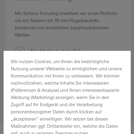
Mit Schüco FocusIng erweitern wir unser Portfolio
um ein System mit 76 mm-Flügelbautiefe,
kombiniert mit exzellenten bauphysikalischen
Werten.
1
Nachhaltigkeit im Fokus
Wir nutzen Cookies, um Ihnen die bestmögliche
Nutzung unserer Webseite zu ermöglichen und unsere
2
Optimale Performance im Fokus
Kommunikation mit Ihnen zu verbessern. Wir können
nachvollziehen, welche Inhalte Sie interessieren
3
Design im Fokus
(Präferenzen & Analyse) und Ihnen interessenbasierte
Werbung (Marketing) anzeigen, wenn Sie in den
Zugriff auf Ihr Endgerät und die Verarbeitung
personenbezogener Daten durch klicken auf
„akzeptieren“ einwilligen. Wir setzen bei diesen
Maßnahmen ggf. Drittanbieter ein, welche die Daten
ggf. auch zu eigenen Zwecken nutzen.