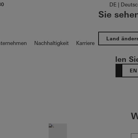
30
DE | Deutsc
Sie sehen
Land änder
ternehmen
Nachhaltigkeit
Karriere
Wählen Sie
DE
EN
tion öffnen
W