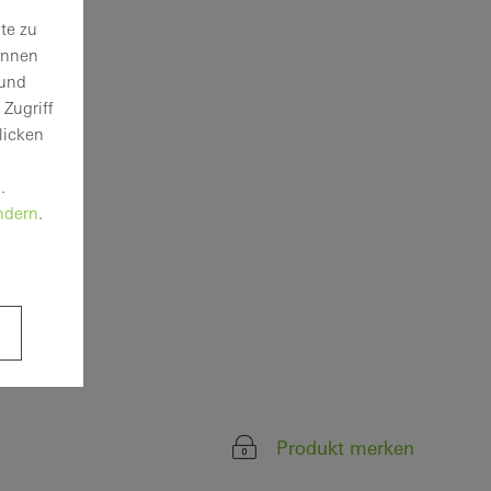
te zu
önnen
 und
Zugriff
licken
.
ndern
.
Produkt merken