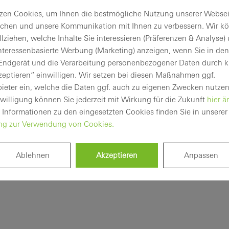
Software
zen Cookies, um Ihnen die bestmögliche Nutzung unserer Websei
ichen und unsere Kommunikation mit Ihnen zu verbessern. Wir k
Technische
lziehen, welche Inhalte Sie interessieren (Präferenzen & Analyse)
News
nteressenbasierte Werbung (Marketing) anzeigen, wenn Sie in den 
Login
 Endgerät und die Verarbeitung personenbezogener Daten durch k
zeptieren“ einwilligen. Wir setzen bei diesen Maßnahmen ggf.
Registrieren
bieter ein, welche die Daten ggf. auch zu eigenen Zwecken nutzen
nwilligung können Sie jederzeit mit Wirkung für die Zukunft
hier ä
 Informationen zu den eingesetzten Cookies finden Sie in unserer
ung zur Verwendung von Cookies.
Ablehnen
Akzeptieren
Anpassen
Ihre Vorteile als
angemeldeter
Verarbeiter
Mein
Arbeitsplatz