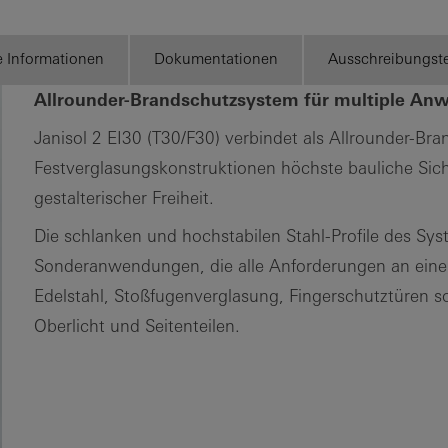
kennenlernen
e Informationen
Dokumentationen
Ausschreibungst
Allrounder-Brandschutzsystem für multiple A
Janisol 2 EI30 (T30/F30) verbindet als Allrounder-Br
Festverglasungskonstruktionen höchste bauliche Si
gestalterischer Freiheit.
Die schlanken und hochstabilen Stahl-Profile des Sy
Sonderanwendungen, die alle Anforderungen an eine an
Edelstahl, Stoßfugenverglasung, Fingerschutztüren s
Oberlicht und Seitenteilen.