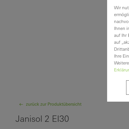
Wir nut
ermögl
nachvol
Ihnen i
auf Ihr
auf „ak
Drittan
Ihre Ei
Weitere
Erklär
zurück zur Produktübersicht
Janisol 2 EI30