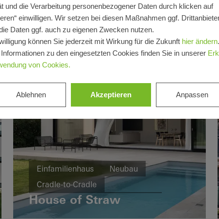
t und die Verarbeitung personenbezogener Daten durch klicken auf
eren“ einwilligen. Wir setzen bei diesen Maßnahmen ggf. Drittanbieter
die Daten ggf. auch zu eigenen Zwecken nutzen.
willigung können Sie jederzeit mit Wirkung für die Zukunft
hier ändern
 Informationen zu den eingesetzten Cookies finden Sie in unserer
Erk
wendung von Cookies.
Ablehnen
Akzeptieren
Anpassen
Einfamilienhaus
Neubau
Cradle-to-Cradle
House of Straw
Design und Ästhetik
Fenster
Türen
Schiebetüren
Schweden