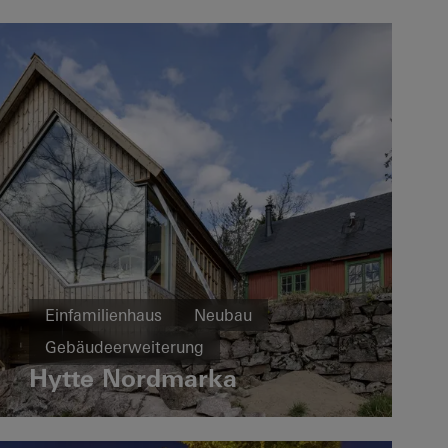
Vereinigtes Königreich
Einfamilienhaus
Neubau
Gebäudeerweiterung
Hytte Nordmarka
Design und Ästhetik
Außergewöhnliche Architektur
Fenster
Fassaden
Norwegen