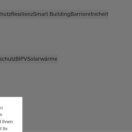
hutz
Resilienz
Smart Building
Barrierefreiheit
schutz
BIPV
Solarwärme
zu
n
d Ihnen
 Ihr