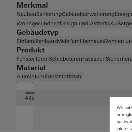
Merkmal
Neubau
Sanierung
Gebäudeerweiterung
Energie
Wohngesundheit
Design und Ästhetik
Außerge
Gebäudetyp
Einfamilienhaus
Mehrfamilienhaus
Wohnen un
Produkt
Fenster
Türen
Schiebetüren
Fassaden
Sicherheit
Material
Aluminium
Kunststoff
Stahl
Land
Länder *
Wir nut
ermögli
nachvol
interes