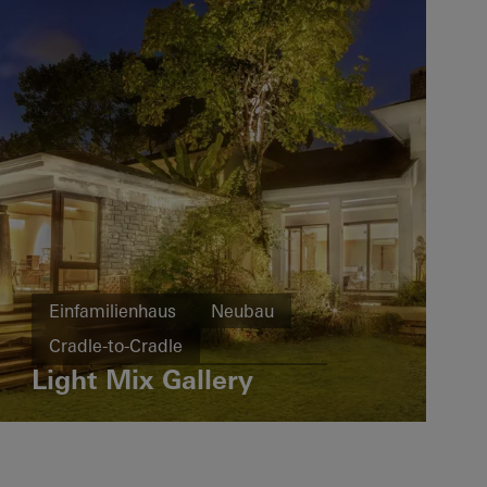
Einfamilienhaus
Neubau
Cradle-to-Cradle
Light Mix Gallery
Design und Ästhetik
Fenster
Türen
Schiebetüren
China