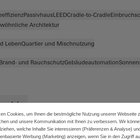
effizienz
Passivhaus
LEED
Cradle-to-Cradle
Einbruchsc
wöhnliche Architektur
d Leben
Quartier und Mischnutzung
Brand- und Rauchschutz
Gebäudeautomation
Sonnen
zen Cookies, um Ihnen die bestmögliche Nutzung unserer Webseite 
chen und unsere Kommunikation mit Ihnen zu verbessern. Wir könne
lziehen, welche Inhalte Sie interessieren (Präferenzen & Analyse) un
senbasierte Werbung (Marketing) anzeigen, wenn Sie in den Zugriff auf