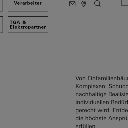
Verarbeiter
TGA &
Elektropartner
Von Einfamilienhäus
Komplexen: Schüco 
nachhaltige Realis
individuellen Bedür
gerecht wird. Entd
die höchste Ansprü
erfüllen.