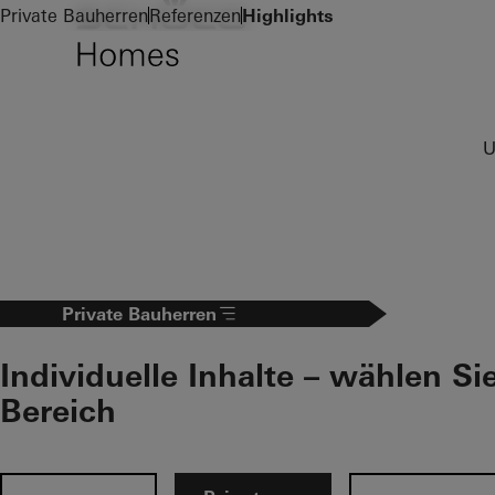
Zum Hauptinhalt
Private Bauherren
Referenzen
Highlights
U
Private Bauherren
Individuelle Inhalte – wählen Si
Bereich