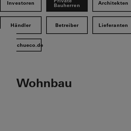
Private
Investoren
Architekten
Bauherren
Händler
Betreiber
Lieferanten
www.schueco.de
Wohnbau