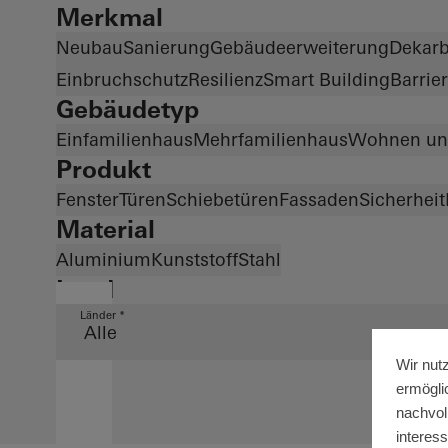
Merkmal
Neubau
Sanierung
Gebäudeerweiterung
Dekarb
Einbruchschutz
Resilienz
Smart Building
Barrier
Gebäudetyp
Einfamilienhaus
Mehrfamilienhaus
Wohnen un
Produkt
Fenster
Türen
Schiebetüren
Fassaden
Sicherheit
Material
Aluminium
Kunststoff
Stahl
Land
Länder *
Wir nut
ermögli
nachvol
interes