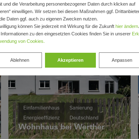
t und die Verarbeitung personenbezogener Daten durch klicken auf
eren“ einwilligen. Wir setzen bei diesen Maßnahmen ggf. Drittanbieter
die Daten ggf. auch zu eigenen Zwecken nutzen.
willigung können Sie jederzeit mit Wirkung für die Zukunft
hier ändern
 Informationen zu den eingesetzten Cookies finden Sie in unserer
Erk
wendung von Cookies.
Ablehnen
Akzeptieren
Anpassen
Einfamilienhaus
Sanierung
Energieeffizienz
Deutschland
Wohnhaus bei Werther