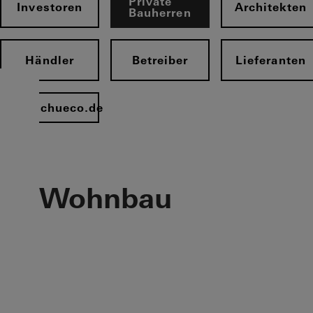
Private
Investoren
Architekten
Bauherren
Händler
Betreiber
Lieferanten
www.schueco.de
Wohnbau