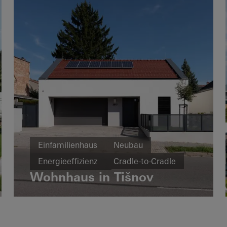
Schiebetüren
Spanien
Einfamilienhaus
Neubau
Energieeffizienz
Cradle-to-Cradle
Wohnhaus in Tišnov
Fenster
Türen
Tschechische Republik