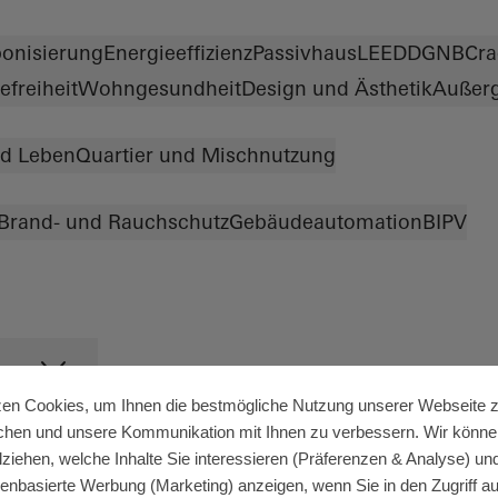
onisierung
Energieeffizienz
Passivhaus
LEED
DGNB
Cra
efreiheit
Wohngesundheit
Design und Ästhetik
Außerg
d Leben
Quartier und Mischnutzung
Brand- und Rauchschutz
Gebäudeautomation
BIPV
zen Cookies, um Ihnen die bestmögliche Nutzung unserer Webseite 
chen und unsere Kommunikation mit Ihnen zu verbessern. Wir könne
lziehen, welche Inhalte Sie interessieren (Präferenzen & Analyse) un
senbasierte Werbung (Marketing) anzeigen, wenn Sie in den Zugriff auf