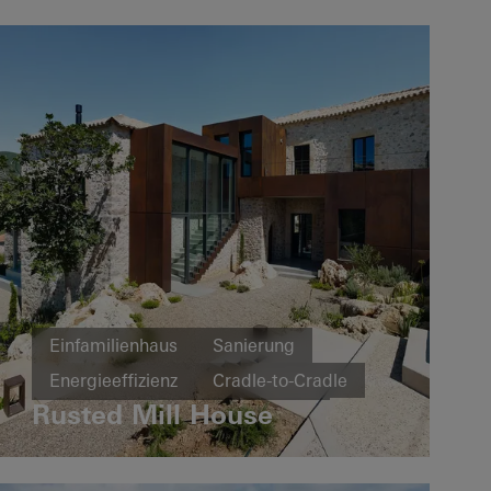
Einfamilienhaus
Sanierung
Energieeffizienz
Cradle-to-Cradle
Rusted Mill House
Design und Ästhetik
Fenster
Türen
Griechenland