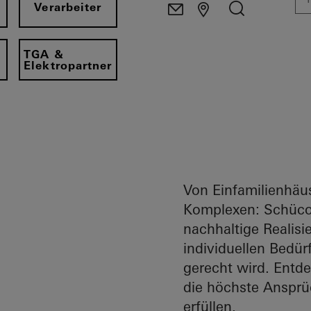
Verarbeiter
TGA &
Elektropartner
Von Einfamilienhäus
Komplexen: Schüco 
nachhaltige Realis
individuellen Bedür
gerecht wird. Entd
die höchste Ansprü
erfüllen.