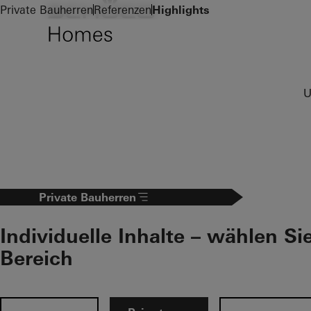
Zum Hauptinhalt
Private Bauherren
Referenzen
Highlights
U
Private Bauherren
Individuelle Inhalte – wählen Si
Bereich