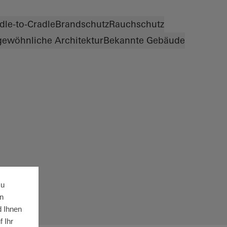
dle-to-Cradle
Brandschutz
Rauchschutz
ewöhnliche Architektur
Bekannte Gebäude
zu
n
d Ihnen
 Ihr