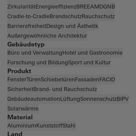
Zirkularität
Energieeffizienz
BREEAM
DGNB
Cradle-to-Cradle
Brandschutz
Rauchschutz
Barrierefreiheit
Design und Ästhetik
Außergewöhnliche Architektur
Gebäudetyp
Büro und Verwaltung
Hotel und Gastronomie
Forschung und Bildung
Sport und Kultur
Produkt
Fenster
Türen
Schiebetüren
Fassaden
FACID
Sicherheit
Brand- und Rauchschutz
Gebäudeautomation
Lüftung
Sonnenschutz
BIPV
Solarwärme
Material
Aluminium
Kunststoff
Stahl
Land