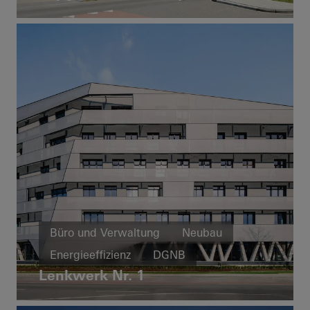
Fenster
FACID
Sonnenschutz
Niederlande
Büro und Verwaltung
Neubau
Energieeffizienz
DGNB
Lenkwerk Nr. 1
Brandschutz
Rauchschutz
Fenster
Türen
Fassaden