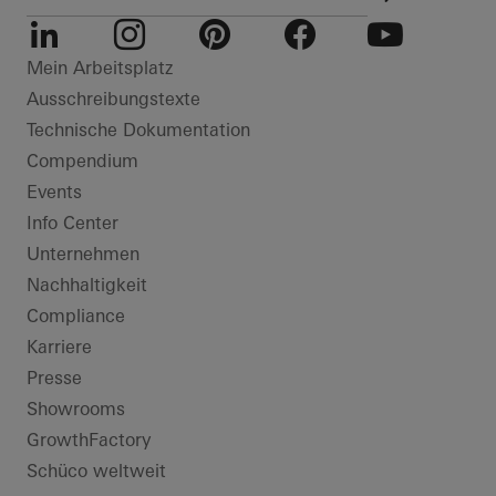
LinkedIn
Instagram
Pinterest
Facebook
Youtube
Mein Arbeitsplatz
Ausschreibungstexte
Technische Dokumentation
Compendium
Events
Info Center
Unternehmen
Nachhaltigkeit
Compliance
Karriere
Presse
Showrooms
GrowthFactory
Schüco weltweit