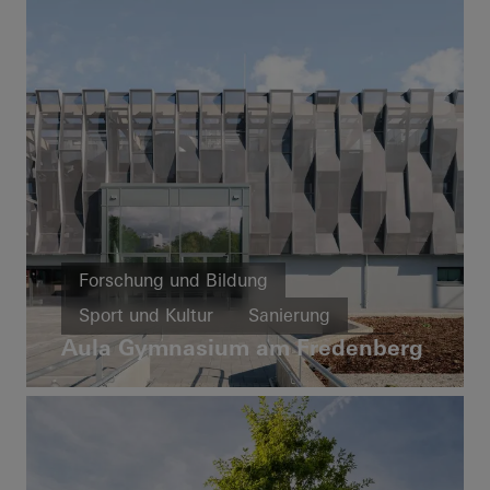
Forschung und Bildung
Sport und Kultur
Sanierung
Aula Gymnasium am Fredenberg
Barrierefreiheit
Fenster
Türen
FACID
Sonnenschutz
Brand- und Rauchschutz
Deutschland