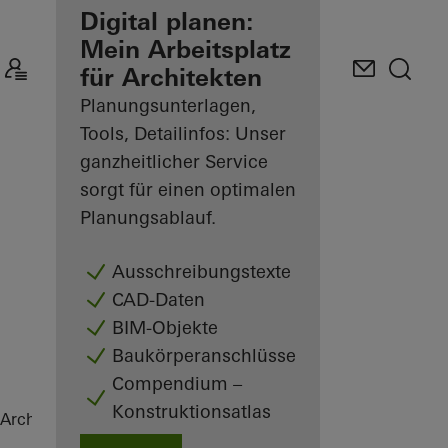
Ihre Vorteile als
Digital planen:
angemeldeter
Mein Arbeitsplatz
Architekt
für Architekten
Planungsunterlagen,
Mein
Arbeitsplatz
Tools, Detailinfos: Unser
kennenlernen
ganzheitlicher Service
sorgt für einen optimalen
Planungsablauf.
Ausschreibungstexte
CAD-Daten
BIM-Objekte
Baukörperanschlüsse
Compendium –
Konstruktionsatlas
Architekten
Referenzen
Highlights