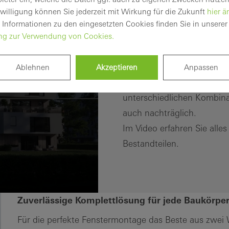
nwilligung können Sie jederzeit mit Wirkung für die Zukunft
hier ä
 Informationen zu den eingesetzten Cookies finden Sie in unserer
Schüco Perfect bietet dive
ung zur Verwendung von Cookies.
...
gewerblichen Gebäuden un
Egal ob Sonnen- und/oder 
Ablehnen
Akzeptieren
Anpassen
oder Bodenschwelle – alle 
unterschiedlichen Kombinat
auch nachträglich.
Im Video erfahren Sie alle
Bestandteilen.
Zuverlässige Komplettlösung für jede Baukörpe
Für die perfekte Fenstermontage das Beste aus zwei 