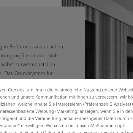
egen Raffstores austauschen,
erung ergänzen oder sich
 selbst zusammenstellen –
h. Das Grundsystem für
inhaltet verschiedene
zen Cookies, um Ihnen die bestmögliche Nutzung unserer Websei
eiter-, austausch- und
ichen und unsere Kommunikation mit Ihnen zu verbessern. Wir k
lziehen, welche Inhalte Sie interessieren (Präferenzen & Analyse)
nteressenbasierte Werbung (Marketing) anzeigen, wenn Sie in den 
 Endgerät und die Verarbeitung personenbezogener Daten durch k
RFECT
zeptieren“ einwilligen. Wir setzen bei diesen Maßnahmen ggf.
bieter ein, welche die Daten ggf. auch zu eigenen Zwecken nutzen