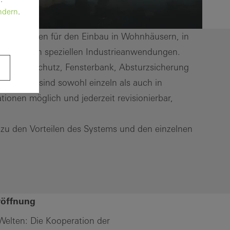
ndern
.
rse Optionen für den Einbau in Wohnhäusern, in
d sogar in speziellen Industrieanwendungen.
Insektenschutz, Fensterbank, Absturzsicherung
Optionen sind sowohl einzeln als auch in
ionen möglich und jederzeit revisionierbar,
s zu den Vorteilen des Systems und den einzelnen
röffnung
Welten: Die Kooperation der