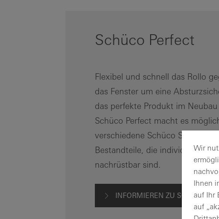
Schüco Perfect
Flexibel und schnell das Rollo g
das Fenster um eine Absturzsich
das perfekte Produkt im Neubau
Schüco Perfect macht es möglic
verschiedene Schüco Systeme be
Wir nut
Bestandteile, die individuell erw
ermögl
nachrüstbar sind.
nachvol
Ihnen i
auf Ihr
INFORMIEREN ZU SCHÜCO PE
auf „ak
Drittan