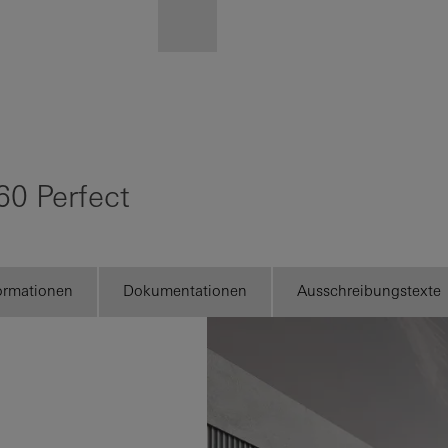
Ihre Vorteile als
angemeldeter
Architekt
0 Perfect
Mein
Arbeitsplatz
kennenlernen
ormationen
Dokumentationen
Ausschreibungstexte