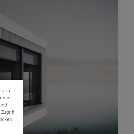
te zu
önnen
 und
Zugriff
licken
.