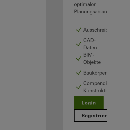
optimalen
Planungsablauf.
Ausschreibungstext
CAD-
Daten
BIM-
Objekte
Baukörperanschlüss
Compendium –
Konstruktionsatlas
Login
Registrieren