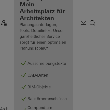
angemeldeter
Mein
Architekt
Arbeitsplatz für
Architekten
Mein
Arbeitsplatz
Planungsunterlagen,
kennenlernen
Tools, Detailinfos: Unser
ganzheitlicher Service
sorgt für einen optimalen
Planungsablauf.
Ausschreibungstexte
CAD-Daten
BIM-Objekte
Baukörperanschlüsse
Compendium –
VISS TV
Architekten
Produkte
Fassaden