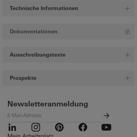
Technische Informationen
Dokumentationen
Ausschreibungstexte
Prospekte
Newsletteranmeldung
Mein Arbeitsplatz
LinkedIn
Instagram
Pinterest
Facebook
Youtube