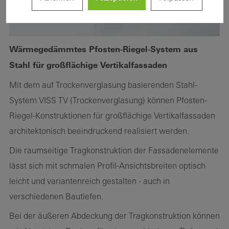
Wärmegedämmtes Pfosten-Riegel-System aus
Stahl für großflächige Vertikalfassaden
Mit dem auf Trockenverglasung basierenden Stahl-
System VISS TV (Trockenverglasung) können Pfosten-
Riegel-Konstruktionen für großflächige Vertikalfassaden
architektonisch beeindruckend realisiert werden.
Die raumseitige Tragkonstruktion der Fassadenelemente
lässt sich mit schmalen Profil-Ansichtsbreiten optisch
leicht und variantenreich gestalten - auch in
verschiedenen Bautiefen.
Bei der äußeren Abdeckung der Tragkonstruktion können