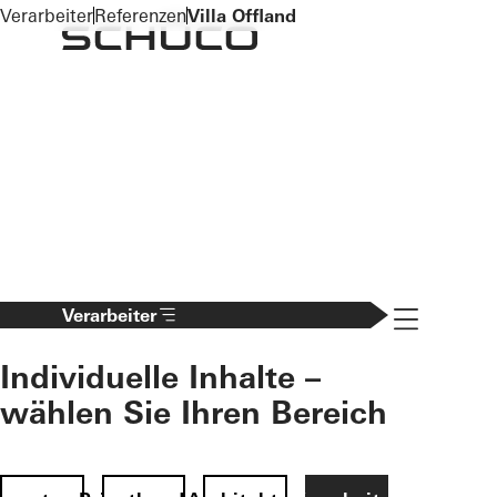
To the main content
Verarbeiter
Referenzen
Villa Offland
Navigation 
Verarbeiter
Individuelle Inhalte –
wählen Sie Ihren Bereich