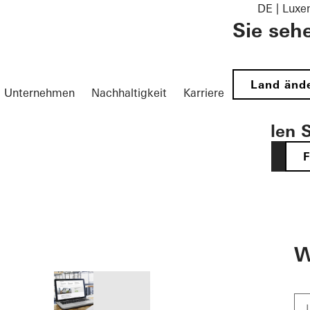
DE | Lux
Sie seh
Land änd
Unternehmen
Nachhaltigkeit
Karriere
Wählen S
DE
öffnen
W