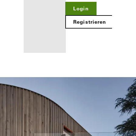
Login
Registrieren
Ihre Vorteile als
angemeldeter
Verarbeiter
Mein
Arbeitsplatz
kennenlernen