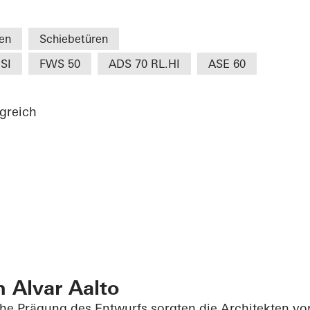
en
Schiebetüren
SI
FWS 50
ADS 70 RL.HI
ASE 60
greich
n Alvar Aalto
che Prägung des Entwurfs sorgten die Architekten v