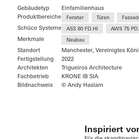
Gebäudetyp
Einfamilienhaus
Produktbereiche
Fenster
Türen
Fassad
Schüco Systeme
ASS 80 FD.HI
AWS 75 PD.
Merkmale
Neubau
Standort
Manchester, Vereinigtes Köni
Fertigstellung
2022
Architekten
Trigueiros Architecture
Fachbetrieb
KRONE IB SIA
Bildnachweis
© Andy Haslam
Inspiriert vo
Für die skandinavis