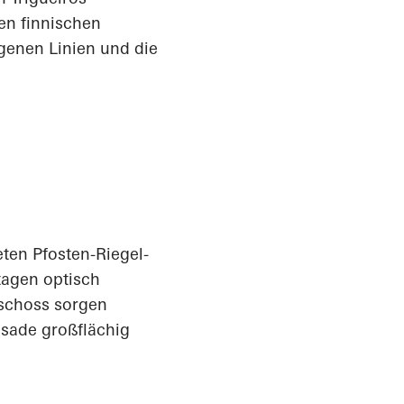
en finnischen
genen Linien und die
eten Pfosten-Riegel-
tagen optisch
schoss sorgen
sade großflächig