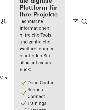
Verarbeiter
die digitale
Plattform für
Mein
Ihre Projekte
Arbeitsplatz
kennenlernen
Technische
Informationen,
hilfreiche Tools
und zahlreiche
Weiterbildungen –
hier finden Sie
alles auf einem
Blick:
Verarbeiter
Referenzen
Villa J.
Docu Center
Schüco
Connect
Trainings