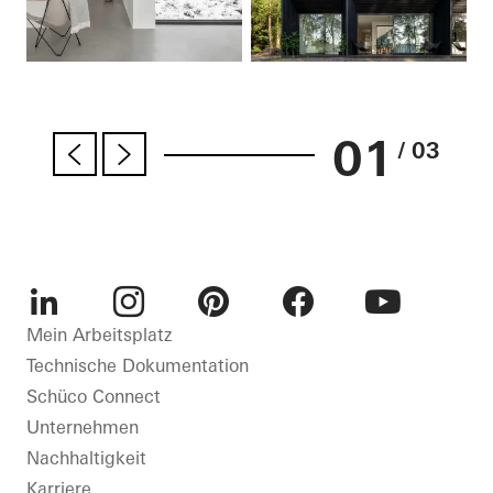
01
/ 03
LinkedIn
Instagram
Pinterest
Facebook
Youtube
Mein Arbeitsplatz
Technische Dokumentation
Schüco Connect
Unternehmen
Nachhaltigkeit
Karriere