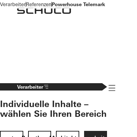
To the main content
Verarbeiter
Referenzen
Powerhouse Telemark
Navigation 
Verarbeiter
Individuelle Inhalte –
wählen Sie Ihren Bereich