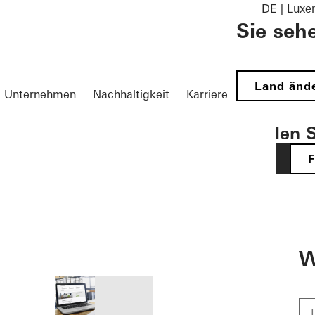
DE | Lux
Sie seh
Land änd
Unternehmen
Nachhaltigkeit
Karriere
Wählen S
DE
öffnen
W