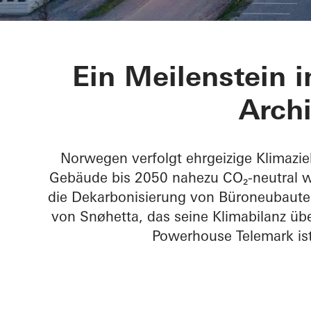
Powerhouse 
Ein Meilenstein i
Archi
Norwegen verfolgt ehrgeizige Klimaziel
Gebäude bis 2050 nahezu CO₂-neutral w
die Dekarbonisierung von Büroneubaute
von Snøhetta, das seine Klimabilanz üb
Powerhouse Telemark ist