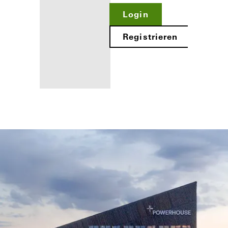
Login
Registrieren
Ihre Vorteile als
angemeldeter
Verarbeiter
Mein
Arbeitsplatz
kennenlernen