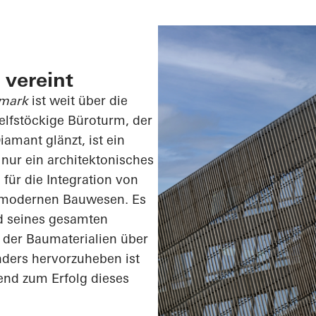
 vereint
emark
ist weit über die
 elfstöckige Büroturm, der
amant glänzt, ist ein
 nur ein architektonisches
für die Integration von
m modernen Bauwesen. Es
d seines gesamten
 der Baumaterialien über
nders hervorzuheben ist
end zum Erfolg dieses