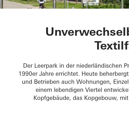
Kopgebouw i
Unverwechselb
Textil
Der Leerpark in der niederländischen P
1990er Jahre errichtet. Heute beherberg
und Betrieben auch Wohnungen, Einzelh
einem lebendigen Viertel entwickel
Kopfgebäude, das Kopgebouw, mit 