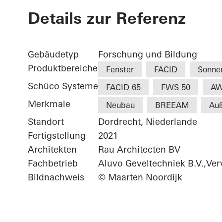
Details zur Referenz
Gebäudetyp
Forschung und Bildung
Produktbereiche
Fenster
FACID
Sonne
Schüco Systeme
FACID 65
FWS 50
AW
Merkmale
Neubau
BREEAM
Auß
Standort
Dordrecht, Niederlande
Fertigstellung
2021
Architekten
Rau Architecten BV
Fachbetrieb
Aluvo Geveltechniek B.V.,Ve
Bildnachweis
© Maarten Noordijk