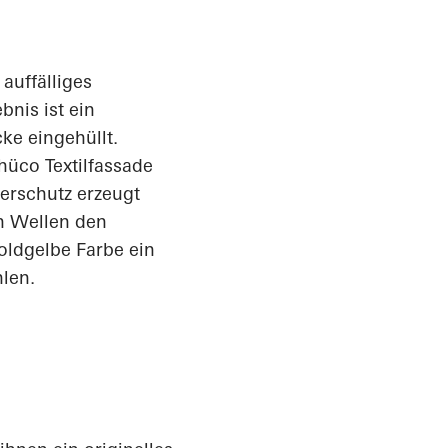
 auffälliges
nis ist ein
ke eingehüllt.
üco Textilfassade
erschutz erzeugt
n Wellen den
goldgelbe Farbe ein
len.