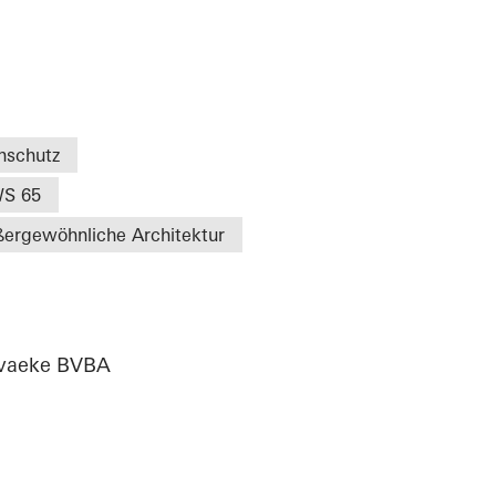
nschutz
S 65
ergewöhnliche Architektur
rvaeke BVBA