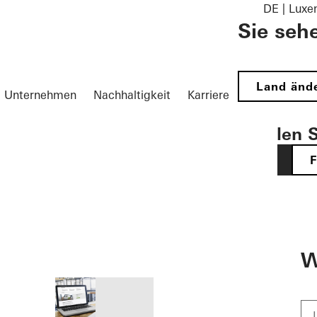
DE | Lux
Sie seh
Land änd
Unternehmen
Nachhaltigkeit
Karriere
Wählen S
DE
öffnen
W