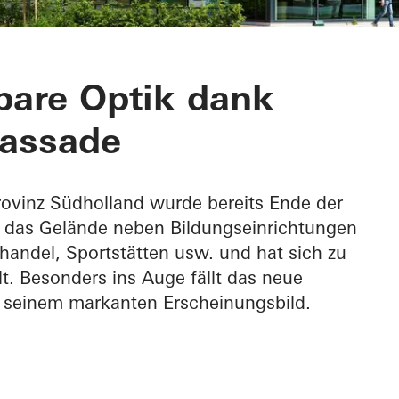
m Leerpark
are Optik dank
fassade
rovinz Südholland wurde bereits Ende der
t das Gelände neben Bildungseinrichtungen
andel, Sportstätten usw. und hat sich zu
t. Besonders ins Auge fällt das neue
seinem markanten Erscheinungsbild.