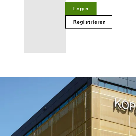
Login
Registrieren
Ihre Vorteile als
angemeldeter
Verarbeiter
Mein
Arbeitsplatz
kennenlernen