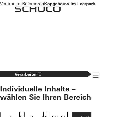
To the main content
Verarbeiter
Referenzen
Kopgebouw im Leerpark
Navigation 
Verarbeiter
Individuelle Inhalte –
wählen Sie Ihren Bereich