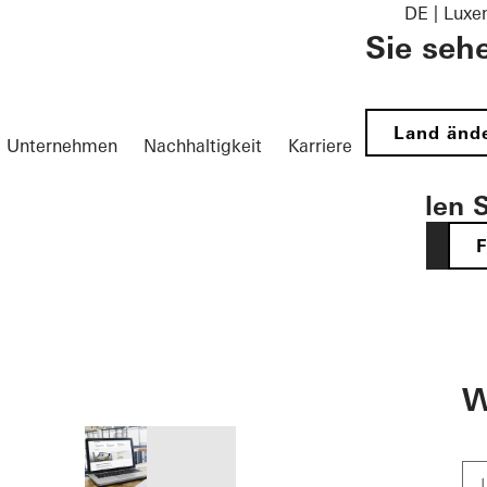
DE | Lux
Sie seh
Land änd
Unternehmen
Nachhaltigkeit
Karriere
Wählen S
DE
öffnen
W