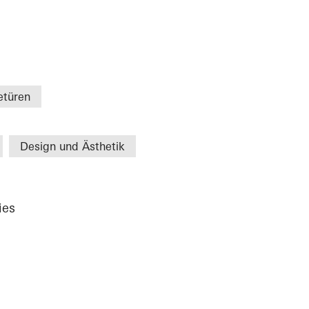
etüren
Design und Ästhetik
ies