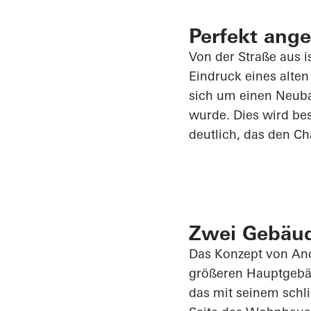
Perfekt ang
Von der Straße aus i
Eindruck eines alten
sich um einen Neuba
wurde. Dies wird be
deutlich,
das
den Cha
Zwei Gebäud
Das Konzept von An
größeren Hauptgebä
das mit seinem schl