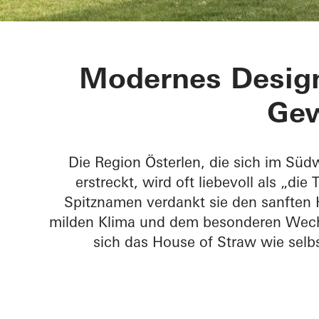
House of Str
Modernes Design 
Ge
Die Region Österlen, die sich im Süd
erstreckt, wird oft liebevoll als „d
Spitznamen verdankt sie den sanften
milden Klima und dem besonderen Wechse
sich das House of Straw wie selbs