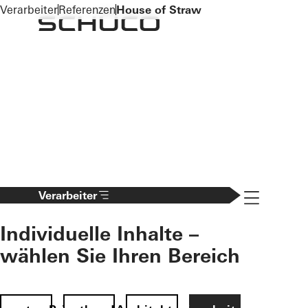
To the main content
Verarbeiter
Referenzen
House of Straw
Navigation 
Verarbeiter
Individuelle Inhalte –
wählen Sie Ihren Bereich