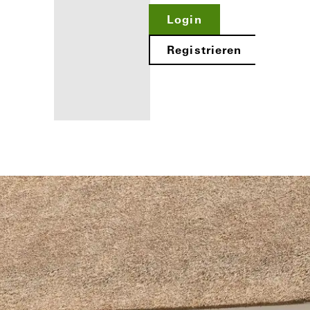
Login
Registrieren
Ihre Vorteile als
angemeldeter
Verarbeiter
Mein
Arbeitsplatz
kennenlernen