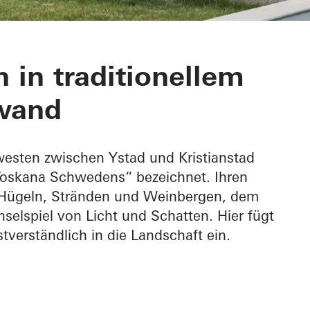
aw
in traditionellem
wand
westen zwischen Ystad und Kristianstad
ie Toskana Schwedens“ bezeichnet. Ihren
 Hügeln, Stränden und Weinbergen, dem
lspiel von Licht und Schatten. Hier fügt
tverständlich in die Landschaft ein.