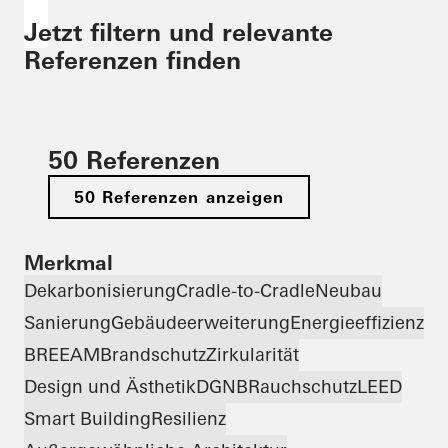
Jetzt filtern und relevante
Referenzen finden
50 Referenzen
50 Referenzen anzeigen
Merkmal
Dekarbonisierung
Cradle-to-Cradle
Neubau
Sanierung
Gebäudeerweiterung
Energieeffizienz
BREEAM
Brandschutz
Zirkularität
Design und Ästhetik
DGNB
Rauchschutz
LEED
Smart Building
Resilienz