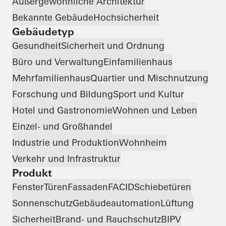
Außergewöhnliche Architektur
Bekannte Gebäude
Hochsicherheit
Gebäudetyp
Gesundheit
Sicherheit und Ordnung
Büro und Verwaltung
Einfamilienhaus
Mehrfamilienhaus
Quartier und Mischnutzung
Forschung und Bildung
Sport und Kultur
Hotel und Gastronomie
Wohnen und Leben
Einzel- und Großhandel
Industrie und Produktion
Wohnheim
Verkehr und Infrastruktur
Produkt
Fenster
Türen
Fassaden
FACID
Schiebetüren
Sonnenschutz
Gebäudeautomation
Lüftung
Sicherheit
Brand- und Rauchschutz
BIPV