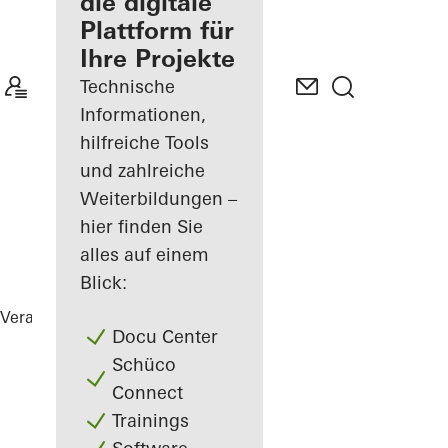
Verarbeiter
die digitale
Plattform für
Mein
Ihre Projekte
Arbeitsplatz
kennenlernen
Technische
Informationen,
hilfreiche Tools
und zahlreiche
Weiterbildungen –
hier finden Sie
alles auf einem
Blick:
Verarbeiter
Referenzen
Highlights
Docu Center
Schüco
Connect
Trainings