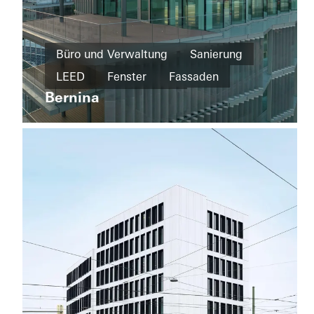
Büro und
Verwaltung
Büro und Verwaltung
Sanierung
Sanierung
LEED
Fenster
Fassaden
Triebwerk
Neuaubing
Bernina
Energieeffizienz
Türen
Italien
Fenster
Türen
Deutschland