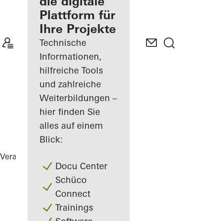
Verarbeiter
die digitale
Plattform für
Mein
Ihre Projekte
Arbeitsplatz
kennenlernen
Technische
Informationen,
hilfreiche Tools
und zahlreiche
Weiterbildungen –
hier finden Sie
alles auf einem
Blick:
Verarbeiter
Referenzen
Highlights
Docu Center
Schüco
Connect
Trainings