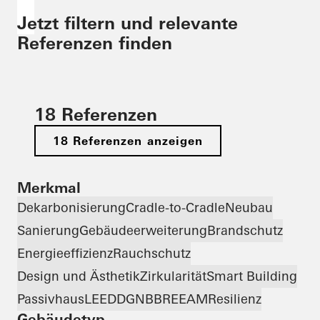
Jetzt filtern und relevante
Referenzen finden
18 Referenzen
18 Referenzen anzeigen
Merkmal
Dekarbonisierung
Cradle-to-Cradle
Neubau
Sanierung
Gebäudeerweiterung
Brandschutz
Energieeffizienz
Rauchschutz
Design und Ästhetik
Zirkularität
Smart Building
Passivhaus
LEED
DGNB
BREEAM
Resilienz
Gebäudetyp