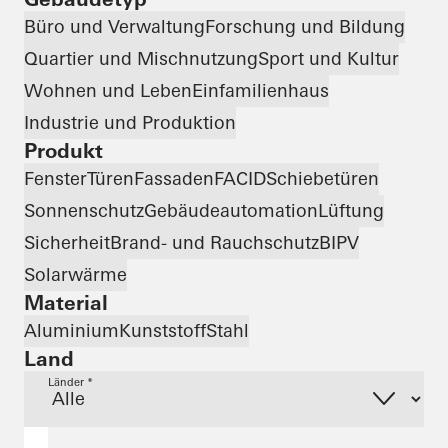
Büro und Verwaltung
Forschung und Bildung
Quartier und Mischnutzung
Sport und Kultur
Wohnen und Leben
Einfamilienhaus
Industrie und Produktion
Produkt
Fenster
Türen
Fassaden
FACID
Schiebetüren
Sonnenschutz
Gebäudeautomation
Lüftung
Sicherheit
Brand- und Rauchschutz
BIPV
Solarwärme
Material
Aluminium
Kunststoff
Stahl
Land
Länder *