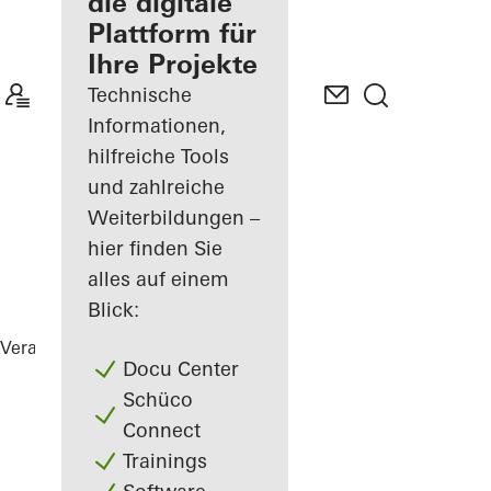
Verarbeiter
die digitale
Plattform für
Mein
Ihre Projekte
Arbeitsplatz
kennenlernen
Technische
Informationen,
hilfreiche Tools
und zahlreiche
Weiterbildungen –
hier finden Sie
alles auf einem
Blick:
Verarbeiter
Referenzen
Highlights
Docu Center
Schüco
Connect
Trainings