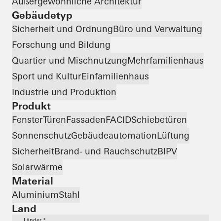
Außergewöhnliche Architektur
Gebäudetyp
Sicherheit und Ordnung
Büro und Verwaltung
Forschung und Bildung
Quartier und Mischnutzung
Mehrfamilienhaus
Sport und Kultur
Einfamilienhaus
Industrie und Produktion
Produkt
Fenster
Türen
Fassaden
FACID
Schiebetüren
Sonnenschutz
Gebäudeautomation
Lüftung
Sicherheit
Brand- und Rauchschutz
BIPV
Solarwärme
Material
Aluminium
Stahl
Land
Länder *