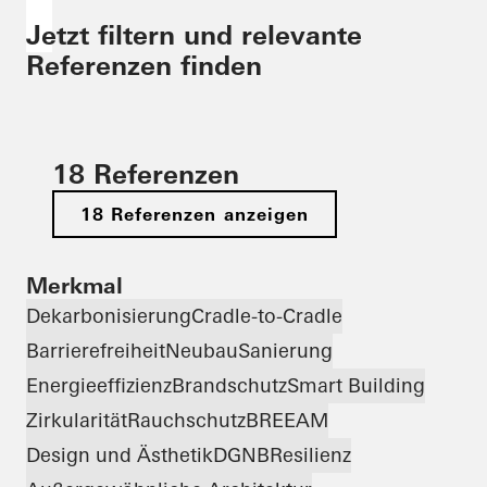
Jetzt filtern und relevante
Referenzen finden
18 Referenzen
18 Referenzen anzeigen
Merkmal
Dekarbonisierung
Cradle-to-Cradle
Barrierefreiheit
Neubau
Sanierung
Energieeffizienz
Brandschutz
Smart Building
Zirkularität
Rauchschutz
BREEAM
Design und Ästhetik
DGNB
Resilienz