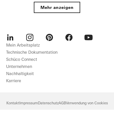
Türen
Neubau
im
Mehr anzeigen
Leerpark
Fassaden
BREEAM
Lüftung
Außergewöhnliche
Architektur
Sonnenschutz
Fenster
Sicherheit
FACID
Gebäudeautomation
LinkedIn
Instagram
Pinterest
Facebook
Youtube
Mein Arbeitsplatz
Sonnenschutz
Technische Dokumentation
Deutschland
Niederlande
Schüco Connect
Unternehmen
Nachhaltigkeit
Karriere
Kontakt
Impressum
Datenschutz
AGB
Verwendung von Cookies