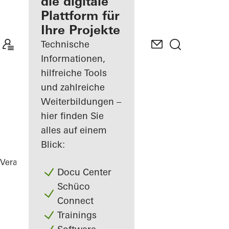
Verarbeiter
die digitale
Plattform für
Mein
Ihre Projekte
Arbeitsplatz
kennenlernen
Technische
Informationen,
hilfreiche Tools
und zahlreiche
Weiterbildungen –
hier finden Sie
alles auf einem
Blick:
Verarbeiter
Referenzen
Highlights
Docu Center
Schüco
Connect
Trainings