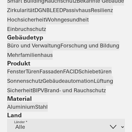
Smart Building
Rauchschutz
Bekannte Gebäude
Zirkularität
DGNB
LEED
Passivhaus
Resilienz
Hochsicherheit
Wohngesundheit
Einbruchschutz
Gebäudetyp
Büro und Verwaltung
Forschung und Bildung
Mehrfamilienhaus
Produkt
Fenster
Türen
Fassaden
FACID
Schiebetüren
Sonnenschutz
Gebäudeautomation
Lüftung
Sicherheit
BIPV
Brand- und Rauchschutz
Material
Aluminium
Stahl
Land
Länder *