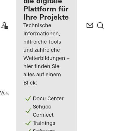
Verarbeiter
die digitale
Plattform für
Mein
Ihre Projekte
Arbeitsplatz
kennenlernen
Technische
Informationen,
hilfreiche Tools
und zahlreiche
Weiterbildungen –
hier finden Sie
alles auf einem
Blick:
Verarbeiter
Referenzen
The Lodge
Docu Center
Schüco
Connect
Trainings