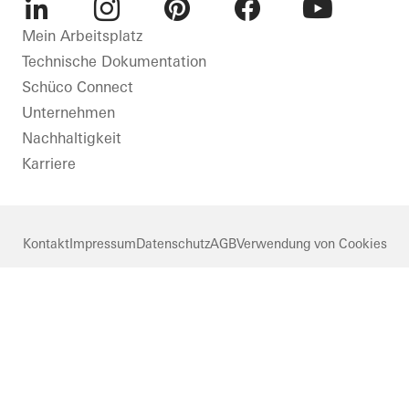
LinkedIn
Instagram
Pinterest
Facebook
Youtube
Mein Arbeitsplatz
Technische Dokumentation
Schüco Connect
Unternehmen
Nachhaltigkeit
Karriere
Kontakt
Impressum
Datenschutz
AGB
Verwendung von Cookies