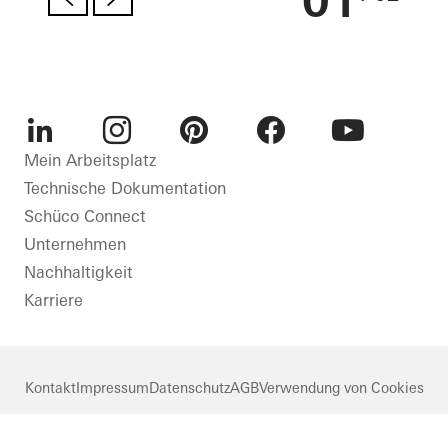
01
LinkedIn
Instagram
Pinterest
Facebook
Youtube
Mein Arbeitsplatz
Technische Dokumentation
Schüco Connect
Unternehmen
Nachhaltigkeit
Karriere
Kontakt
Impressum
Datenschutz
AGB
Verwendung von Cookies