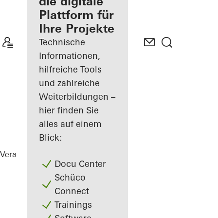
Verarbeiter
die digitale
Plattform für
Mein
Ihre Projekte
Arbeitsplatz
kennenlernen
Technische
Informationen,
hilfreiche Tools
und zahlreiche
Weiterbildungen –
hier finden Sie
alles auf einem
Blick:
Verarbeiter
Referenzen
De Walvis
Docu Center
Schüco
Connect
Trainings