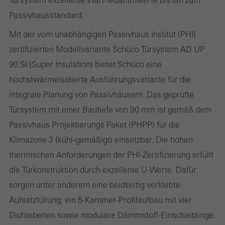
Passivhausstandard.
Mit der vom unabhängigen Passivhaus Institut (PHI)
Benötigte Cookies (essenziell, funktional, unverzichtbar), nicht
zertifizierten Modellvariante Schüco Türsystem AD UP
abschaltbar
90.SI (Super Insulation) bietet Schüco eine
Technisch notwendige Cookies sind erforderlich, damit Schüco
höchstwärmeisolierte Ausführungsvariante für die
Webseiten einwandfrei funktionieren und können nicht deaktiviert
integrale Planung von Passivhäusern. Das geprüfte
werden. Ohne diese Cookies können bestimmte Teile der
Türsystem mit einer Bautiefe von 90 mm ist gemäß dem
Webseiten oder gewünschte Dienste nicht zur Verfügung gestellt
Passivhaus Projektierungs Paket (PHPP) für die
werden.
Klimazone 3 (kühl-gemäßigt) einsetzbar. Die hohen
thermischen Anforderungen der PHI-Zertifizierung erfüllt
die Türkonstruktion durch exzellente U-Werte. Dafür
Statistik / Analyse Cookies
sorgen unter anderem eine beidseitig verklebte
Diese Cookies werden zu statistischen Zwecken gesetzt, um die
Aufsatzfüllung, ein 5-Kammer-Profilaufbau mit vier
Nutzung der Webseite zu analysieren und das Angebot,
Dichtebenen sowie modulare Dämmstoff-Einschieblinge.
beispielsweise durch Auswertung von durchgeführten