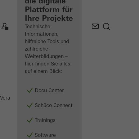
Verarbeiter
die digitale
Plattform für
Mein
Ihre Projekte
Arbeitsplatz
kennenlernen
Technische
Informationen,
hilfreiche Tools und
zahlreiche
Weiterbildungen –
hier finden Sie alles
auf einem Blick:
Docu Center
AD UP 90.SI
Verarbeiter
Produkte
Türen
Schüco Connect
Trainings
Software