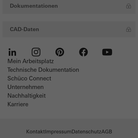
Dokumentationen
CAD-Daten
Mein Arbeitsplatz
LinkedIn
Instagram
Pinterest
Facebook
Youtube
Technische Dokumentation
Schüco Connect
Unternehmen
Nachhaltigkeit
Karriere
Kontakt
Impressum
Datenschutz
AGB