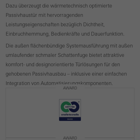
Kampagnen, zu optimieren. Diese Cookies werden dazu
Dazu überzeugt die wärmetechnisch optimierte
verwendet, die Nutzerfreundlichkeit der Webseite und damit das
Passivhaustür mit hervorragenden
Nutzererlebnis zu verbessern. Sie sammeln Informationen über
Leistungseigenschaften bezüglich Dichtheit,
die Nutzungsweise der Webseite, Anzahl der Besuche,
Einbruchhemmung, Bedienkräfte und Dauerfunktion.
durchschnittliche Verweilzeit, aufgerufene Seiten.
Die außen flächenbündige Systemausführung mit außen
umlaufender schmaler Schattenfuge bietet attraktive
komfort- und designorientierte Türlösungen für den
Marketing / Drittanbieter Cookies
gehobenen Passivhausbau – inklusive einer einfachen
Marketing Cookies werden von Drittanbietern verwendet, um
Integration von Automatisierungskomponenten.
AWARD
personalisierte und ansprechende Werbung für den einzelnen
Nutzer anzuzeigen. Sie tun dies, indem sie Besucher über
Webseiten hinweg verfolgen. Dabei werden auch Dienste von
Drittanbietern eingebunden, die ihren Service eigenverantwortlich
erbringen.
AWARD