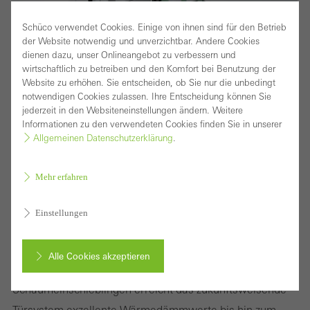
Schüco verwendet Cookies. Einige von ihnen sind für den Betrieb
der Website notwendig und unverzichtbar. Andere Cookies
dienen dazu, unser Onlineangebot zu verbessern und
wirtschaftlich zu betreiben und den Komfort bei Benutzung der
Website zu erhöhen. Sie entscheiden, ob Sie nur die unbedingt
notwendigen Cookies zulassen. Ihre Entscheidung können Sie
jederzeit in den Websiteneinstellungen ändern. Weitere
Informationen zu den verwendeten Cookies finden Sie in unserer
Allgemeinen Datenschutzerklärung
.
Mehr erfahren
Passivhausstandard im System
Einstellungen
Das Schüco Türsystem AD UP 90.SI ist die
höchstwärmeisolierte Ausführungsvariante. Mit
Alle Cookies akzeptieren
identischem Profilaufbau und modularen
Schaumeinschieblingen erreicht das zukunftsweisende
Abbrechen
Türsystem exzellente Wärmedämmwerte bis hin zum