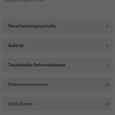
personalisierte und ansprechende Werbung für den einzelnen
Nutzer anzuzeigen. Sie tun dies, indem sie Besucher über
Webseiten hinweg verfolgen. Dabei werden auch Dienste von
Verarbeitungsvorteile
Drittanbietern eingebunden, die ihren Service eigenverantwortlich
erbringen.
Galerie
Speichern
Technische Informationen
Dokumentationen
CAD-Daten