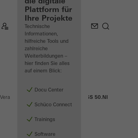
Verarbeiter
die digitale
Plattform für
Mein
Ihre Projekte
Arbeitsplatz
kennenlernen
Technische
Informationen,
hilfreiche Tools und
zahlreiche
Weiterbildungen –
hier finden Sie alles
auf einem Blick:
Docu Center
ASS 50.NI
Verarbeiter
Produkte
Schiebesysteme
Schüco Connect
Trainings
Software