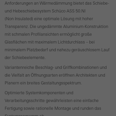
Anforderungen an Wärmedämmung bietet das Schiebe-
und Hebeschiebesystem Schüco ASS 50.NI
(Non Insulated) eine optimale Lösung mit hoher
Statistik / Analyse Cookies
Transparenz. Die ungedämmte Aluminium-Konstruktion
Diese Cookies werden zu statistischen Zwecken gesetzt, um die
mit schmalen Profilansichten ermöglicht große
Nutzung der Webseite zu analysieren und das Angebot,
Glasflächen mit maximalem Lichtdurchlass – bei
beispielsweise durch Auswertung von durchgeführten
minimalem Platzbedarf und nahezu geräuschlosem Lauf
Kampagnen, zu optimieren. Diese Cookies werden dazu
der Schiebeelemente.
verwendet, die Nutzerfreundlichkeit der Webseite und damit das
Variantenreiche Beschlag- und Griffkombinationen und
Nutzererlebnis zu verbessern. Sie sammeln Informationen über
die Vielfalt an Öffnungsarten eröffnen Architekten und
die Nutzungsweise der Webseite, Anzahl der Besuche,
Planern ein breites Gestaltungsspektrum.
durchschnittliche Verweilzeit, aufgerufene Seiten.
Optimierte Systemkomponenten und
Verarbeitungsschritte gewährleisten eine einfache
Fertigung sowie rationelle Montage und runden das
Marketing / Drittanbieter Cookies
Systemprogramm ab.
Marketing Cookies werden von Drittanbietern verwendet, um